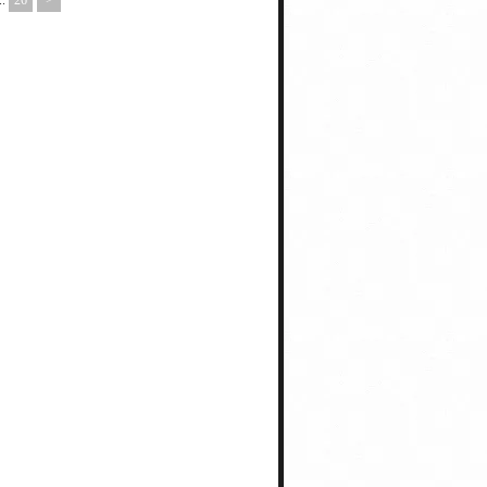
..
26
>