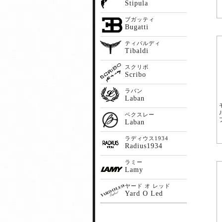
Stipula
ブガッティ
Bugatti
ティバルディ
Tibaldi
スクリボ
Scribo
ラバン
Laban
ベクスレー
Laban
ラディウス1934
Radius1934
ラミー
Lamy
ヤード オ レッド
Yard O Led