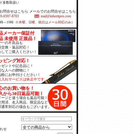
ド多数取扱い
お問合せはこちら
メールでのお問合せはこちら
70-6597-8703
mail@inheritpen.com
1時～19時
※木曜、日曜、祝日はメール対応のみ
）
品メーカー保証付
品 未使用 正規品！
が一の不良品も
料交換・返品対応！
心してご購入ください！
ッピング対応！
レゼントや記念品に！
切な人への贈物に！
気軽にお申付けください！
名入れサービスは休止中です。
心のお買い物を！
入から30日返品可能！
メージと違う場合も返品可能！
使用済、名入商品、限定品など
部通常対応の場合もございます。
わせ