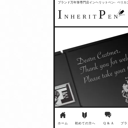
ブランド万年筆専門店インヘリットペン- ペリ
I
P
NHERIT
EN
ホーム
初めての方へ
Q & A
ブラ