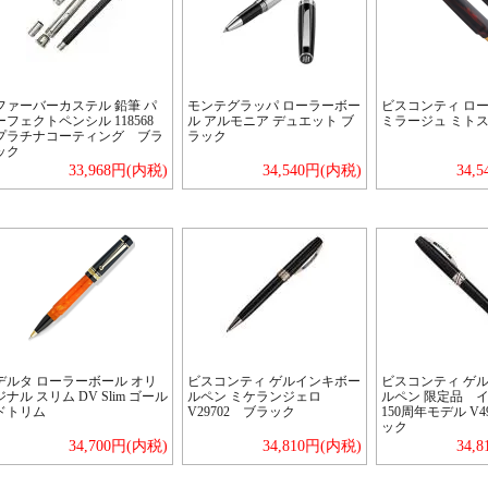
ファーバーカステル 鉛筆 パ
モンテグラッパ ローラーボー
ビスコンティ ロ
ーフェクトペンシル 118568
ル アルモニア デュエット ブ
ミラージュ ミトス
プラチナコーティング ブラ
ラック
ック
33,968円(内税)
34,540円(内税)
34,
デルタ ローラーボール オリ
ビスコンティ ゲルインキボー
ビスコンティ ゲ
ジナル スリム DV Slim ゴール
ルペン ミケランジェロ
ルペン 限定品 
ドトリム
V29702 ブラック
150周年モデル V4
ック
34,700円(内税)
34,810円(内税)
34,