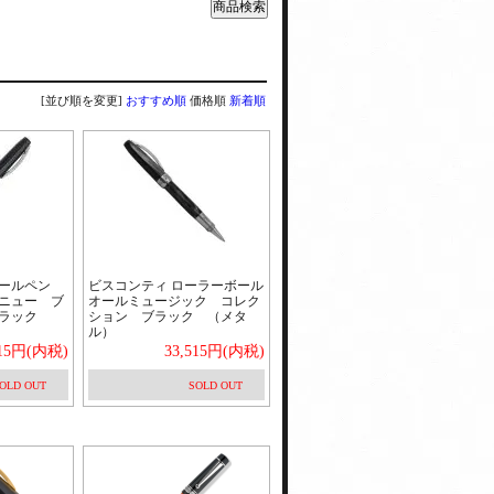
[並び順を変更]
おすすめ順
価格順
新着順
ボールペン
ビスコンティ ローラーボール
ニュー ブ
オールミュージック コレク
ラック
ション ブラック （メタ
ル）
515円(内税)
33,515円(内税)
OLD OUT
SOLD OUT