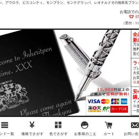
カン、アウロラ、ビスコンティ、モンブラン、モンテグラッパ、レオナルドその他有名ブラン
お電話での
0
（受付：1
全
新
万
無
安
ラ
プ
大
お
※
安
購
イ
※
一
ンド一覧
価格でさがす
色でさがす
お客様のこえ
カート
お問い合