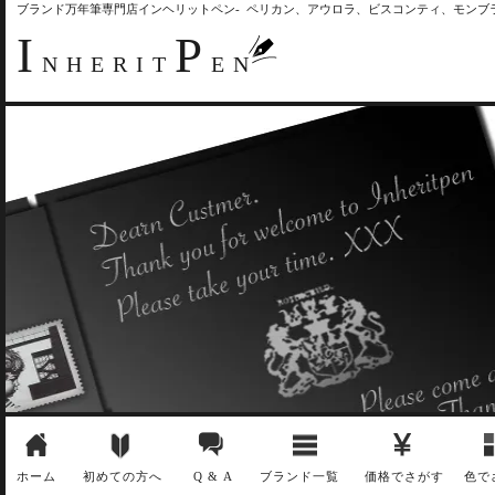
ブランド万年筆専門店インヘリットペン- ペリカン、アウロラ、ビスコンティ、モン
I
P
NHERIT
EN
ホーム
初めての方へ
Q & A
ブランド一覧
価格でさがす
色で