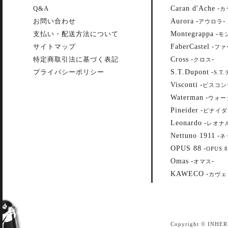
Caran d'Ache
Q&A
-
カ
Aurora
お問い合わせ
-
-
アウロラ
Montegrappa
支払い・配送方法について
-
モ
FaberCastel
サイトマップ
-
ファ
Cross
特定商取引法に基づく表記
-
-
クロス
S.T.Dupont
プライバシーポリシー
-
S.T
Visconti
-
ビスコン
Waterman
-
ウォー
Pineider
-
ピナイダ
Leonardo
-
レオナ
Nettuno 1911
-
ネ
OPUS 88
-
OPUS 8
Omas
-
-
オマス
KAWECO
-
カヴェ
Copyright © INHER