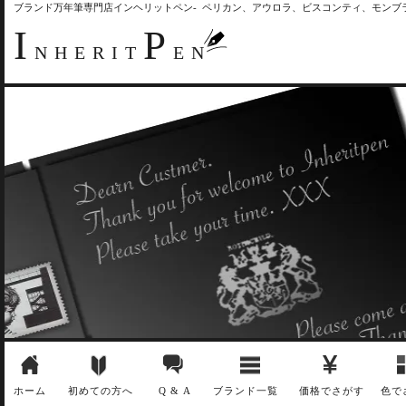
ブランド万年筆専門店インヘリットペン- ペリカン、アウロラ、ビスコンティ、モン
I
P
NHERIT
EN
ホーム
初めての方へ
Q & A
ブランド一覧
価格でさがす
色で