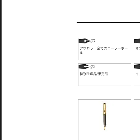
アウロラ 全てのローラーボー
オ
ル
特別生産品/限定品
イ