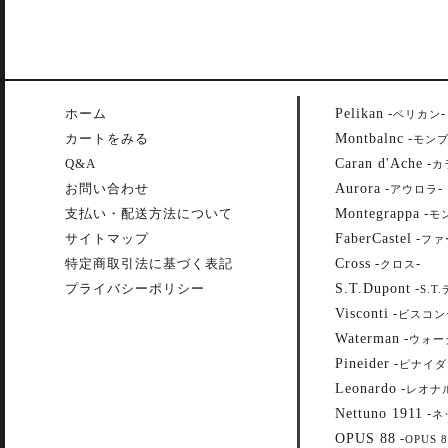
Pelikan
ホーム
-
-
ペリカン
Montbalnc
カートをみる
-
モン
Caran d'Ache
Q&A
-
カ
Aurora
お問い合わせ
-
-
アウロラ
Montegrappa
支払い・配送方法について
-
モ
FaberCastel
サイトマップ
-
ファ
Cross
特定商取引法に基づく表記
-
-
クロス
S.T.Dupont
プライバシーポリシー
-
S.T
Visconti
-
ビスコン
Waterman
-
ウォー
Pineider
-
ピナイダ
Leonardo
-
レオナ
Nettuno 1911
-
ネ
OPUS 88
-
OPUS 8