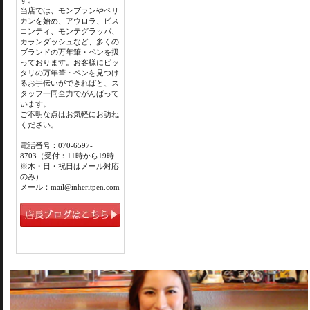
す。
当店では、モンブランやペリ
カンを始め、アウロラ、ビス
コンティ、モンテグラッパ、
カランダッシュなど、多くの
ブランドの万年筆・ペンを扱
っております。お客様にピッ
タリの万年筆・ペンを見つけ
るお手伝いができればと、ス
タッフ一同全力でがんばって
います。
ご不明な点はお気軽にお訪ね
ください。
電話番号：070-6597-
8703（受付：11時から19時
※木・日・祝日はメール対応
のみ）
メール：mail@inheritpen.com