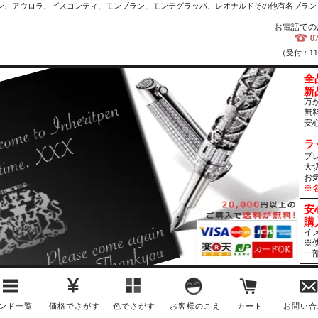
カン、アウロラ、ビスコンティ、モンブラン、モンテグラッパ、レオナルドその他有名ブラン
お電話での
0
（受付：1
全
新
万
無
安
ラ
プ
大
お
※
安
購
イ
※
一
ンド一覧
価格でさがす
色でさがす
お客様のこえ
カート
お問い合