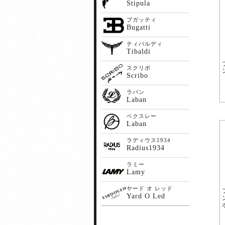
Stipula
ブガッティ
Bugatti
ティバルディ
Tibaldi
スクリボ
Scribo
ラバン
Laban
ベクスレー
Laban
ラディウス1934
Radius1934
ラミー
Lamy
ヤード オ レッド
Yard O Led