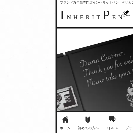
ブランド万年筆専門店インヘリットペン- ペリ
I
P
NHERIT
EN
ホーム
初めての方へ
Q & A
ブラ