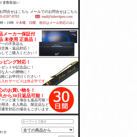
ド多数取扱い
お問合せはこちら
メールでのお問合せはこちら
70-6597-8703
mail@inheritpen.com
1時～19時
※木曜、日曜、祝日はメール対応のみ
）
品メーカー保証付
品 未使用 正規品！
が一の不良品も
料交換・返品対応！
心してご購入ください！
ッピング対応！
レゼントや記念品に！
切な人への贈物に！
気軽にお申付けください！
名入れサービスは休止中です。
心のお買い物を！
入から30日返品可能！
メージと違う場合も返品可能！
使用済、名入商品、限定品など
部通常対応の場合もございます。
わせ