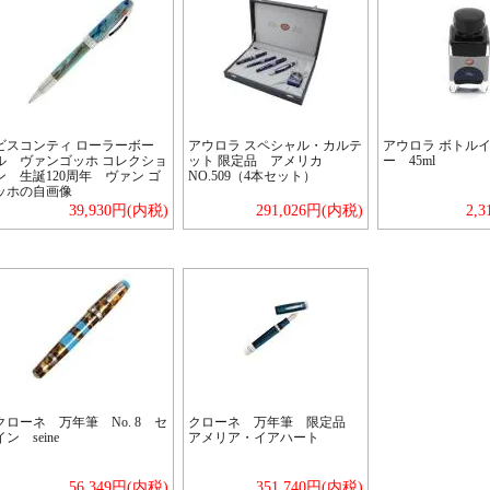
ビスコンティ ローラーボー
アウロラ スペシャル・カルテ
アウロラ ボトル
ル ヴァンゴッホ コレクショ
ット 限定品 アメリカ
ー 45ml
ン 生誕120周年 ヴァン ゴ
NO.509（4本セット）
ッホの自画像
39,930円(内税)
291,026円(内税)
2,
クローネ 万年筆 No. 8 セ
クローネ 万年筆 限定品
イン seine
アメリア・イアハート
56,349円(内税)
351,740円(内税)