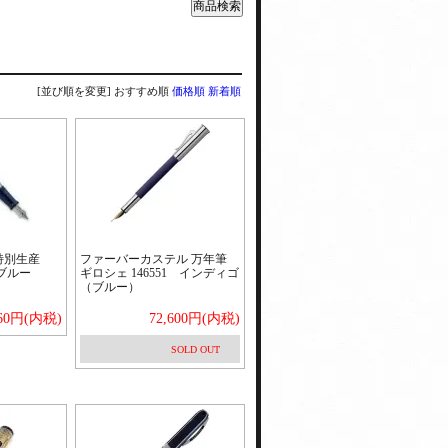
[並び順を変更]
おすすめ順
価格順
新着順
特別生産
ファーバーカステル 万年筆
8ブルー
ギロシェ 146551 インディゴ
（ブルー）
660円(内税)
72,600円(内税)
SOLD OUT