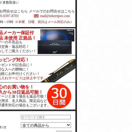
ド多数取扱い
お問合せはこちら
メールでのお問合せはこちら
70-6597-8703
mail@inheritpen.com
1時～19時
※木曜、日曜、祝日はメール対応のみ
）
品メーカー保証付
品 未使用 正規品！
が一の不良品も
料交換・返品対応！
心してご購入ください！
ッピング対応！
レゼントや記念品に！
切な人への贈物に！
気軽にお申付けください！
名入れサービスは休止中です。
心のお買い物を！
入から30日返品可能！
メージと違う場合も返品可能！
使用済、名入商品、限定品など
部通常対応の場合もございます。
わせ