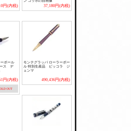
ン ゴッホの自画像
810円(内税)
37,180円(内税)
ラーボール
モンテグラッパ ローラーボー
レース デ
ル 特別生産品 ピッコラ ジ
品
ェンマ
051円(内税)
490,436円(内税)
OLD OUT