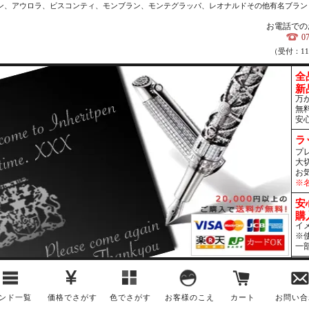
カン、アウロラ、ビスコンティ、モンブラン、モンテグラッパ、レオナルドその他有名ブラン
お電話での
0
（受付：1
全
新
万
無
安
ラ
プ
大
お
※
安
購
イ
※
一
ンド一覧
価格でさがす
色でさがす
お客様のこえ
カート
お問い合