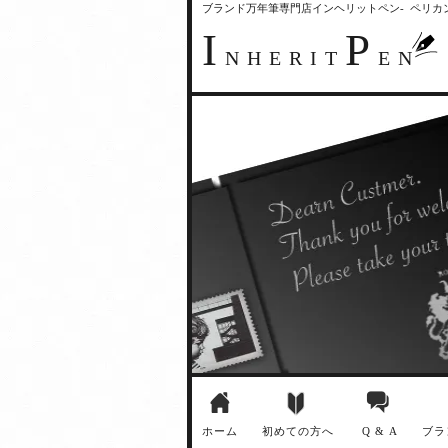
ブランド万年筆専門店インヘリットペン- ペリ
I
P
NHERIT
EN
ホーム
初めての方へ
Q & A
ブラ