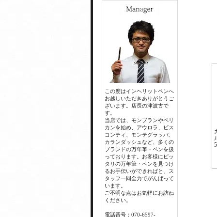
この度はインヘリットペンへ
お越しいただきありがとうご
ざいます。店長の津波古で
す。
当店では、モンブランやペリ
カンを始め、アウロラ、ビス
コンティ、モンテグラッパ、
カランダッシュなど、多くの
ブランドの万年筆・ペンを扱
っております。お客様にピッ
タリの万年筆・ペンを見つけ
るお手伝いができればと、ス
タッフ一同全力でがんばって
います。
ご不明な点はお気軽にお訪ね
ください。
電話番号：070-6597-