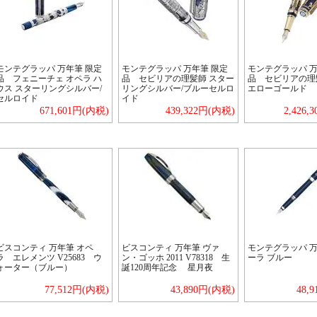
モンテグラッパ 万年筆 限定
モンテグラッパ 万年筆 限定
モンテグラッパ 万
品 フェニーチェ オペラ ハ
品 セビリアの理髪師 スター
品 セビリアの理髪
ウス スターリングシルバー/
リングシルバー/ブルーセルロ
エローゴールド
セルロイド
イド
671,601円(内税)
439,322円(内税)
2,426,
ビスコンティ 万年筆 オペ
ビスコンティ 万年筆 ヴァ
モンテグラッパ 万
ラ エレメンツ V25683 ウ
ン・ゴッホ 2011 V78318 生
ーラ ブルー
ォーター（ブルー）
誕120周年記念 星月夜
77,512円(内税)
43,890円(内税)
48,