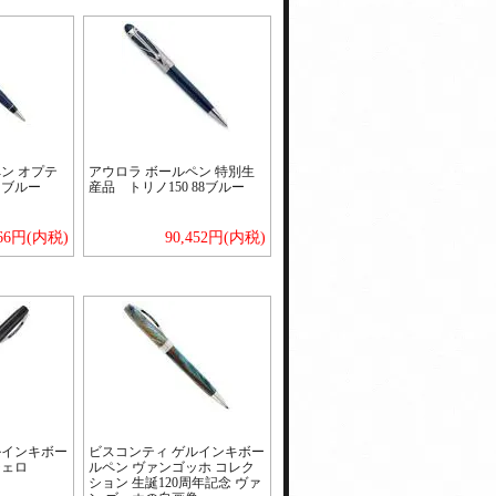
ン オプテ
アウロラ ボールペン 特別生
A ブルー
産品 トリノ150 88ブルー
866円(内税)
90,452円(内税)
ルインキボー
ビスコンティ ゲルインキボー
ジェロ
ルペン ヴァンゴッホ コレク
ション 生誕120周年記念 ヴァ