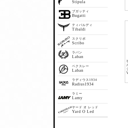
Stipula
ブガッティ
Bugatti
ティバルディ
Tibaldi
スクリボ
Scribo
ラバン
Laban
ベクスレー
Laban
ラディウス1934
Radius1934
ラミー
Lamy
ヤード オ レッド
Yard O Led