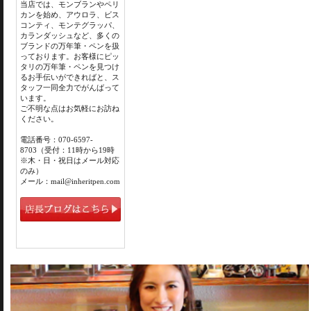
当店では、モンブランやペリ
カンを始め、アウロラ、ビス
コンティ、モンテグラッパ、
カランダッシュなど、多くの
ブランドの万年筆・ペンを扱
っております。お客様にピッ
タリの万年筆・ペンを見つけ
るお手伝いができればと、ス
タッフ一同全力でがんばって
います。
ご不明な点はお気軽にお訪ね
ください。
電話番号：070-6597-
8703（受付：11時から19時
※木・日・祝日はメール対応
のみ）
メール：mail@inheritpen.com