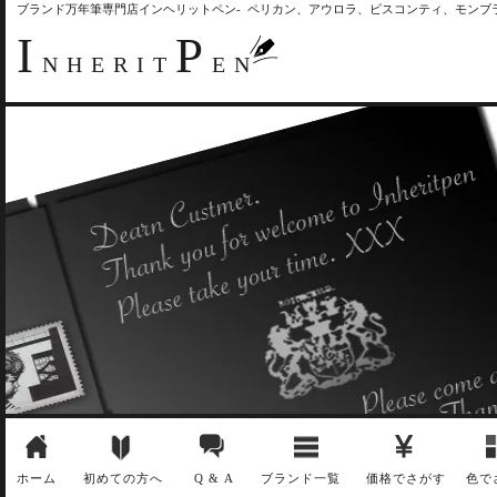
ブランド万年筆専門店インヘリットペン- ペリカン、アウロラ、ビスコンティ、モン
I
P
NHERIT
EN
ホーム
初めての方へ
Q & A
ブランド一覧
価格でさがす
色で