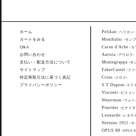
Pelikan
ホーム
-
-
ペリカン
Montbalnc
カートをみる
-
モン
Caran d'Ache
Q&A
-
カ
Aurora
お問い合わせ
-
-
アウロラ
Montegrappa
支払い・配送方法について
-
モ
FaberCastel
サイトマップ
-
ファ
Cross
特定商取引法に基づく表記
-
-
クロス
S.T.Dupont
プライバシーポリシー
-
S.T
Visconti
-
ビスコン
Waterman
-
ウォー
Pineider
-
ピナイダ
Leonardo
-
レオナ
Nettuno 1911
-
ネ
OPUS 88
-
OPUS 8