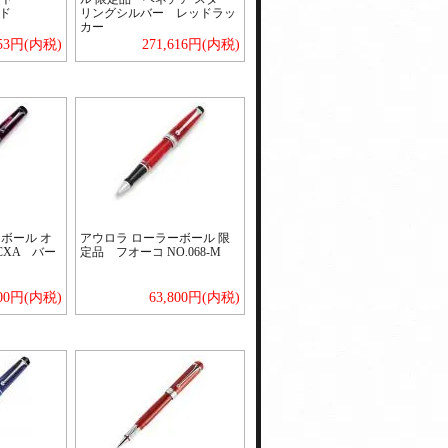
ッド
リングシルバー レッドラッ
カー
453円(内税)
271,616円(内税)
ボール オ
アウロラ ローラーボール 限
_CXA バー
定品 フオーコ NO.068-M
700円(内税)
63,800円(内税)