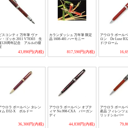
ビスコンティ 万年筆 ヴァ
カランダッシュ 万年筆 限定
アウロラ ボールペ
ン・ゴッホ 2011 V78303 生
品 1608-481 ハーモニー
ロン De Luxe B
誕120周年記念 アルルの寝
ド/クローム
室
43,890円(内税)
817,590円(内税)
16,
アウロラ ボールペン タレン
アウロラ ボールペン オプテ
アウロラ ボールペ
タム D32-X ボルドー
ィマ No.998-CXA バーガン
産品 フィレンツェ 8
ディ
リッドシルバー
36,300円(内税)
44,838円(内税)
79,