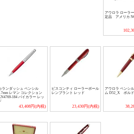
アウロラ ローラー
定品 アメリカ NO
102,
カランダッシュ ペンシル
ビスコンティ ローラーボール
アウロラ ペンシル
0.7mm レマン コレクション
レンブラント レッド
ム D52_X ボル
XN4769-184 バイカラー レッ
ド
43,408円(内税)
23,430円(内税)
38,