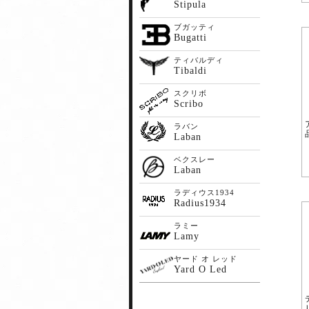
Stipula
ブガッティ
Bugatti
ティバルディ
Tibaldi
スクリボ
Scribo
ラバン
Laban
ベクスレー
Laban
ラディウス1934
Radius1934
ラミー
Lamy
ヤード オ レッド
Yard O Led