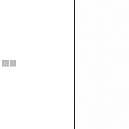
..
13
>