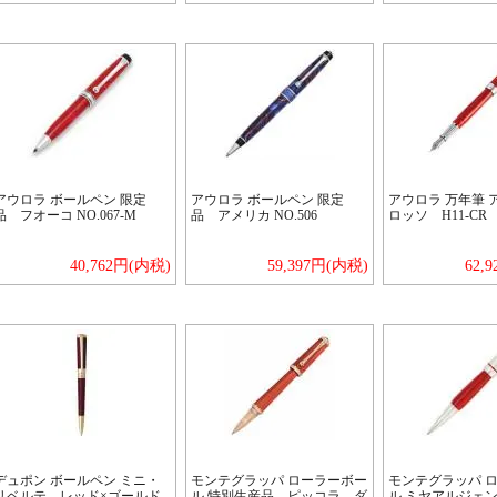
アウロラ ボールペン 限定
アウロラ ボールペン 限定
アウロラ 万年筆
品 フオーコ NO.067-M
品 アメリカ NO.506
ロッソ H11-CR
40,762円(内税)
59,397円(内税)
62,
デュポン ボールペン ミニ・
モンテグラッパ ローラーボー
モンテグラッパ 
リベルテ レッド×ゴールド
ル 特別生産品 ピッコラ ダ
ル ミヤアルジェ