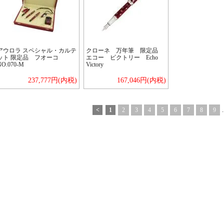
アウロラ スペシャル・カルテ
クローネ 万年筆 限定品
ット 限定品 フオーコ
エコー ビクトリー Echo
NO.070-M
Victory
237,777円(内税)
167,046円(内税)
<
1
2
3
4
5
6
7
8
9
.