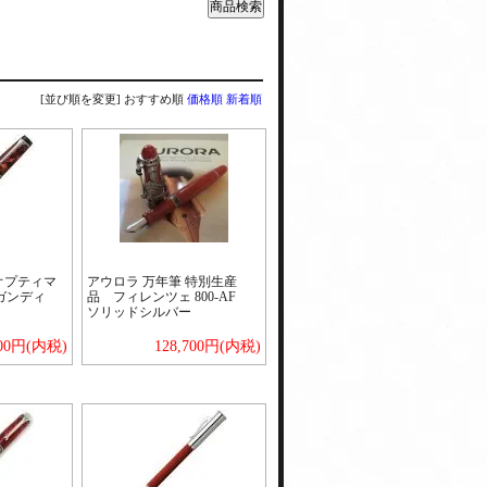
[並び順を変更]
おすすめ順
価格順
新着順
オプティマ
アウロラ 万年筆 特別生産
ーガンディ
品 フィレンツェ 800-AF
ソリッドシルバー
800円(内税)
128,700円(内税)