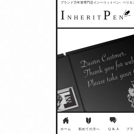
ブランド万年筆専門店インヘリットペン- ペリ
I
P
NHERIT
EN
ホーム
初めての方へ
Q & A
ブラ