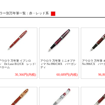
ラー別万年筆一覧：
赤・レッド系
アウロラ 万年筆 イプシロ
アウロラ 万年筆 ミニオプテ
アウロラ 万年筆 
ン De Luxe B12/CR レッド/
ィマ No.996/CMX バーガン
No.996/CX バ
クローム
ディ
30,366円(内税)
60,689円(内税)
96,