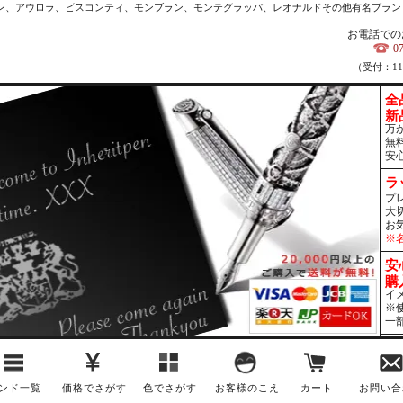
カン、アウロラ、ビスコンティ、モンブラン、モンテグラッパ、レオナルドその他有名ブラン
お電話での
0
（受付：1
全
新
万
無
安
ラ
プ
大
お
※
安
購
イ
※
一
ンド一覧
価格でさがす
色でさがす
お客様のこえ
カート
お問い合