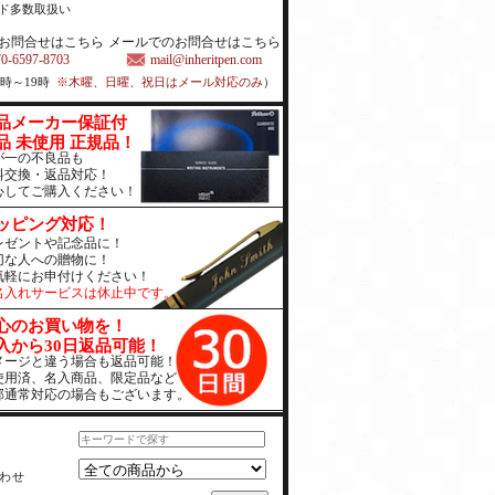
ド多数取扱い
お問合せはこちら
メールでのお問合せはこちら
70-6597-8703
mail@inheritpen.com
1時～19時
※木曜、日曜、祝日はメール対応のみ
）
品メーカー保証付
品 未使用 正規品！
が一の不良品も
料交換・返品対応！
心してご購入ください！
ッピング対応！
レゼントや記念品に！
切な人への贈物に！
気軽にお申付けください！
名入れサービスは休止中です。
心のお買い物を！
入から30日返品可能！
メージと違う場合も返品可能！
使用済、名入商品、限定品など
部通常対応の場合もございます。
わせ