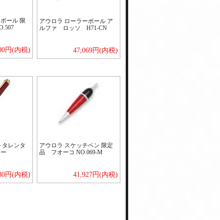
ボール 限
アウロラ ローラーボール ア
.507
ルファ ロッソ H71-CN
300円(内税)
47,069円(内税)
 タレンタ
アウロラ スケッチペン 限定
ドー
品 フオーコ NO.069-M
280円(内税)
41,927円(内税)