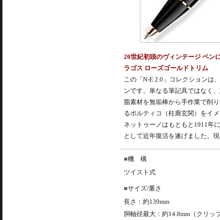
20世紀初頭のヴィンテージ ペンにイ
ラゴス ローズゴールドトリム
この「N-E 2.0」コレクショ
ンです。単なる筆記具ではなく、
脂素材を無垢棒から手作業で削り
るポルティコ（柱廊玄関）をイメ
ネットゥーノはもともと1911年に創
として近年復活を遂げました。現在は
機 構
ツイスト式
サイズ/重さ
長さ：約139mm
胴軸径最大：約14.8mm（クリッ