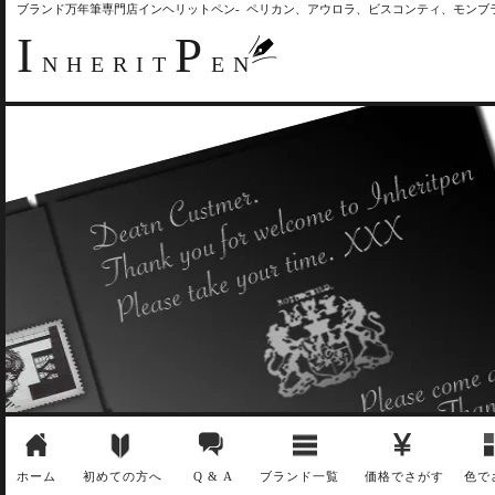
ブランド万年筆専門店インヘリットペン- ペリカン、アウロラ、ビスコンティ、モン
I
P
NHERIT
EN
ホーム
初めての方へ
Q & A
ブランド一覧
価格でさがす
色で