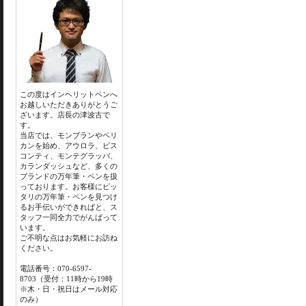
この度はインヘリットペンへ
お越しいただきありがとうご
ざいます。店長の津波古で
す。
当店では、モンブランやペリ
カンを始め、アウロラ、ビス
コンティ、モンテグラッパ、
カランダッシュなど、多くの
ブランドの万年筆・ペンを扱
っております。お客様にピッ
タリの万年筆・ペンを見つけ
るお手伝いができればと、ス
タッフ一同全力でがんばって
います。
ご不明な点はお気軽にお訪ね
ください。
電話番号：070-6597-
8703（受付：11時から19時
※木・日・祝日はメール対応
のみ）