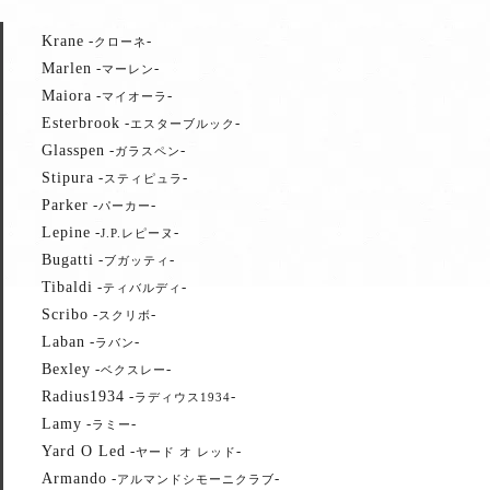
Krane
-
-
クローネ
Marlen
-
-
マーレン
Maiora
-
-
マイオーラ
Esterbrook
-
-
エスターブルック
Glasspen
-
-
ガラスペン
Stipura
-
-
スティピュラ
Parker
-
-
パーカー
Lepine
-
-
J.P.レピーヌ
Bugatti
-
-
ブガッティ
Tibaldi
-
-
ティバルディ
Scribo
-
-
スクリボ
Laban
-
-
ラバン
Bexley
-
-
ベクスレー
Radius1934
-
-
ラディウス1934
Lamy
-
-
ラミー
Yard O Led
-
-
ヤード オ レッド
Armando
-
-
アルマンドシモーニクラブ