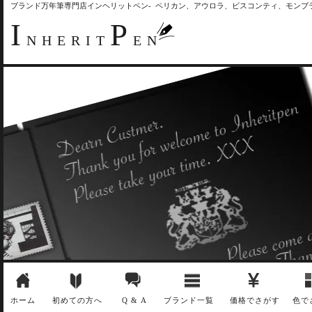
ブランド万年筆専門店インヘリットペン- ペリカン、アウロラ、ビスコンティ、モン
I
P
NHERIT
EN
ホーム
初めての方へ
Q & A
ブランド一覧
価格でさがす
色で