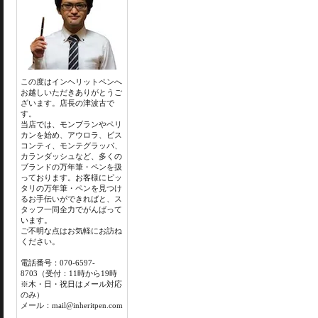
この度はインヘリットペンへ
お越しいただきありがとうご
ざいます。店長の津波古で
す。
当店では、モンブランやペリ
カンを始め、アウロラ、ビス
コンティ、モンテグラッパ、
カランダッシュなど、多くの
ブランドの万年筆・ペンを扱
っております。お客様にピッ
タリの万年筆・ペンを見つけ
るお手伝いができればと、ス
タッフ一同全力でがんばって
います。
ご不明な点はお気軽にお訪ね
ください。
電話番号：070-6597-
8703（受付：11時から19時
※木・日・祝日はメール対応
のみ）
メール：mail@inheritpen.com