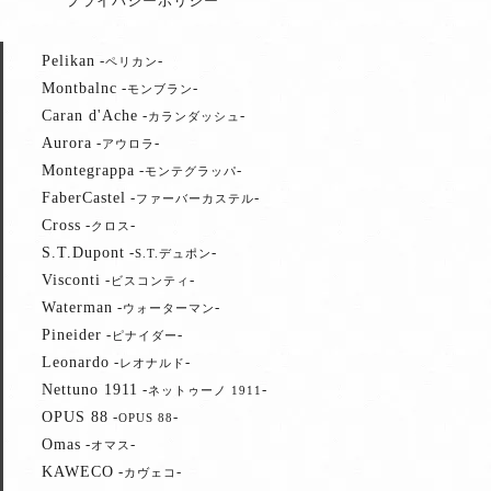
プライバシーポリシー
Pelikan
-
-
ペリカン
Montbalnc
-
-
モンブラン
Caran d'Ache
-
-
カランダッシュ
Aurora
-
-
アウロラ
Montegrappa
-
-
モンテグラッパ
FaberCastel
-
-
ファーバーカステル
Cross
-
-
クロス
S.T.Dupont
-
-
S.T.デュポン
Visconti
-
-
ビスコンティ
Waterman
-
-
ウォーターマン
Pineider
-
-
ピナイダー
Leonardo
-
-
レオナルド
Nettuno 1911
-
-
ネットゥーノ 1911
OPUS 88
-
-
OPUS 88
Omas
-
-
オマス
KAWECO
-
-
カヴェコ