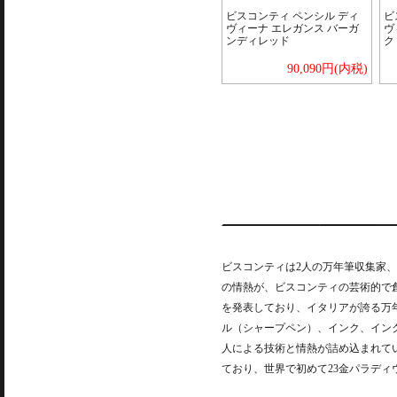
ビスコンティ ペンシル ディ
ビ
ヴィーナ エレガンス バーガ
ヴ
ンディレッド
ク
90,090円(内税)
ビスコンティは2人の万年筆収集家、
の情熱が、ビスコンティの芸術的で
を発表しており、イタリアが誇る万
ル（シャープペン）、インク、イン
人による技術と情熱が詰め込まれて
ており、世界で初めて23金パラデ