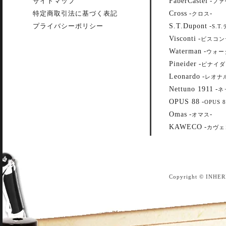
FaberCastel
サイトマップ
-
ファ
Cross
特定商取引法に基づく表記
-
-
クロス
S.T.Dupont
プライバシーポリシー
-
S.T
Visconti
-
ビスコン
Waterman
-
ウォー
Pineider
-
ピナイダ
Leonardo
-
レオナ
Nettuno 1911
-
ネ
OPUS 88
-
OPUS 8
Omas
-
-
オマス
KAWECO
-
カヴェ
Copyright © INHER