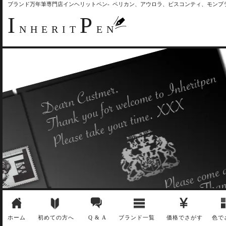
ブランド万年筆専門店インヘリットペン- ペリカン、アウロラ、ビスコンティ、モン
I
P
NHERIT
EN
ホーム
初めての方へ
Q & A
ブランド一覧
価格でさがす
色で