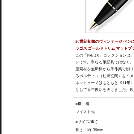
20世紀初頭のヴィンテージ ペンにイ
ラゴス ゴールドトリム マットブ
この「N-E 2.0」コレクショ
ンです。単なる筆記具ではなく、
脂素材を無垢棒から手作業で削り
るポルティコ（柱廊玄関）をイメ
ネットゥーノはもともと1911年に創
として近年復活を遂げました。現在は
機 構
ツイスト式
サイズ/重さ
長さ：約139mm