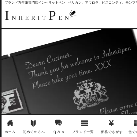
ブランド万年筆専門店インヘリットペン- ペリカン、アウロラ、ビスコンティ、モン
I
P
NHERIT
EN
ホーム
初めての方へ
Q & A
ブランド一覧
価格でさがす
色で