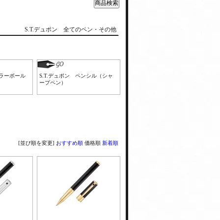
S.T.デュポン 全てのペン・その他
ーラーボール
S.T.デュポン ペンシル（シャ
ープペン）
[並び順を変更]
おすすめ順
価格順
新着順