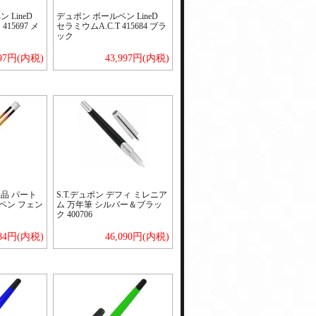
 LineD
デュポン ボールペン LineD
15697 メ
セラミウムA.C.T 415684 ブラ
ック
997円(内税)
43,997円(内税)
品 パート
S.T.デュポン デフィ ミレニア
ペン フェン
ム 万年筆 シルバー＆ブラッ
ク 400706
584円(内税)
46,090円(内税)