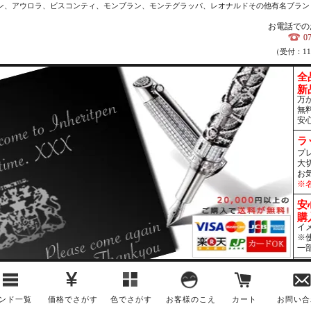
カン、アウロラ、ビスコンティ、モンブラン、モンテグラッパ、レオナルドその他有名ブラン
お電話での
0
（受付：1
全
新
万
無
安
ラ
プ
大
お
※
安
購
イ
※
一
ンド一覧
価格でさがす
色でさがす
お客様のこえ
カート
お問い合