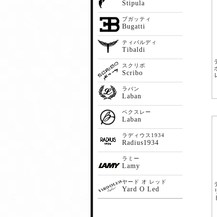
Stipula
ブガッティ
Bugatti
ティバルディ
Tibaldi
スクリボ
Scribo
ラバン
Laban
ベクスレー
Laban
ラディウス1934
Radius1934
ラミー
Lamy
ヤード オ レッド
Yard O Led