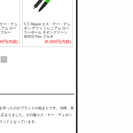
エス・テー・デュ
S.T. Dupont エス・テー・デュ
ニアム ロー
ポン デフィ ミレニアム ロー
ンブルー
ラーボール ネオングリーン
オ
402032 Fluo フルオ
800円(内税)
48,800円(内税)
>
品を作ったのがブランドの始まりです。当時、皇
も広まりました。その後エス・テー・デュポン
ランドとなっています。