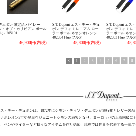
デュポン 限定品 パイレー
S.T. Dupont エス・テー・デュ
S.T. Dupont 
ツ・オブ・カリビアン ボール
ポン デフィ ミレニアム ロー
ポン デフィ ミレ
ペン 265101
ラーボール ネオンオレンジ
ラーボール ネオ
402034 Fluo フルオ
402033 Fluo フル
46,900円(内税)
48,800円(内税)
48,
<
1
2
3
4
5
6
7
8
エス・テー・デュポンは、1872年にシモン・ティソ・デュポンが旅行鞄とレザー製
帝ナポレオン3世や皇后ウジェニーもシモンの顧客となり、ヨーロッパの上流階級に
は、ペンやライターなど様々なアイテムを作り始め、現在では世界を代表する一流ブ