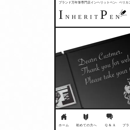
ブランド万年筆専門店インヘリットペン- ペリ
I
P
NHERIT
EN
ホーム
初めての方へ
Q & A
ブラ