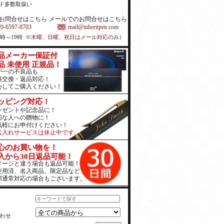
ド多数取扱い
お問合せはこちら
メールでのお問合せはこちら
70-6597-8703
mail@inheritpen.com
1時～19時
※木曜、日曜、祝日はメール対応のみ
）
品メーカー保証付
品 未使用 正規品！
が一の不良品も
料交換・返品対応！
心してご購入ください！
ッピング対応！
レゼントや記念品に！
切な人への贈物に！
気軽にお申付けください！
名入れサービスは休止中です。
心のお買い物を！
入から30日返品可能！
メージと違う場合も返品可能！
使用済、名入商品、限定品など
部通常対応の場合もございます。
わせ