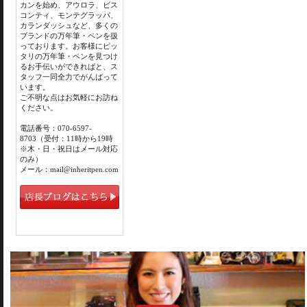
カンを始め、アウロラ、ビス
コンティ、モンテグラッパ、
カランダッシュなど、多くの
ブランドの万年筆・ペンを扱
っております。お客様にピッ
タリの万年筆・ペンを見つけ
るお手伝いができればと、ス
タッフ一同全力でがんばって
います。
ご不明な点はお気軽にお訪ね
ください。
電話番号：070-6597-
8703（受付：11時から19時
※木・日・祝日はメール対応
のみ）
メール：mail@inheritpen.com