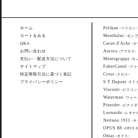
Pelikan
ホーム
-
-
ペリカン
Montbalnc
カートをみる
-
モン
Caran d'Ache
Q&A
-
カ
Aurora
お問い合わせ
-
-
アウロラ
Montegrappa
支払い・配送方法について
-
モ
FaberCastel
サイトマップ
-
ファ
Cross
特定商取引法に基づく表記
-
-
クロス
S.T.Dupont
プライバシーポリシー
-
S.T
Visconti
-
ビスコン
Waterman
-
ウォー
Pineider
-
ピナイダ
Leonardo
-
レオナ
Nettuno 1911
-
ネ
OPUS 88
-
OPUS 8
Omas
-
-
オマス