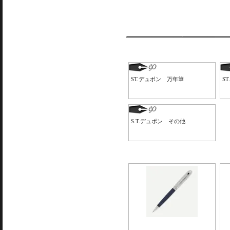
ST.デュポン 万年筆
S
S.T.デュポン その他