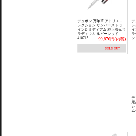
デュポン 万年筆 アトリエコ
デ
レクション サンバースト ラ
レ
インD ミディアム 純正漆&パ
イ
ラディウム ルビーレッド
ラ
410715
ン 
99,876円(内税)
SOLD OUT
デ
定
シ
ム