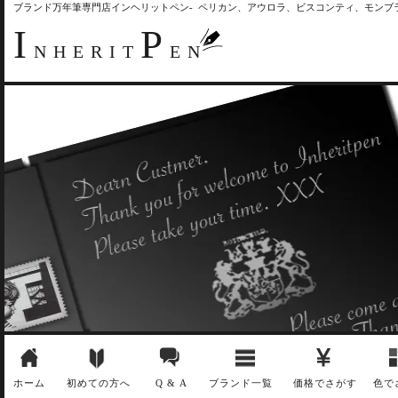
ブランド万年筆専門店インヘリットペン- ペリカン、アウロラ、ビスコンティ、モン
I
P
NHERIT
EN
ホーム
初めての方へ
Q & A
ブランド一覧
価格でさがす
色で