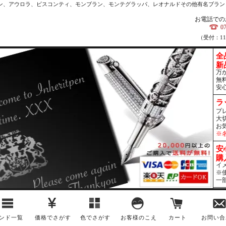
カン、アウロラ、ビスコンティ、モンブラン、モンテグラッパ、レオナルドその他有名ブラン
お電話での
0
（受付：1
全
新
万
無
安
ラ
プ
大
お
※
安
購
イ
※
一
ンド一覧
価格でさがす
色でさがす
お客様のこえ
カート
お問い合