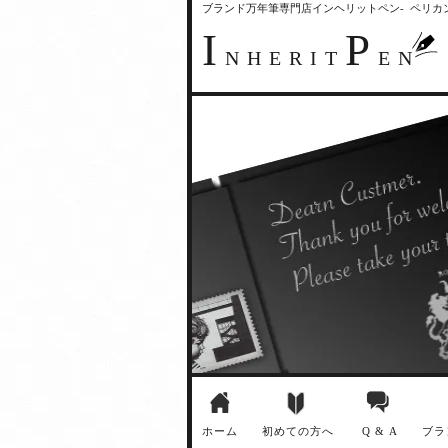
ブランド万年筆専門店インヘリットペン- ペリ
I
P
NHERIT
EN
ホーム
初めての方へ
Q & A
ブラ