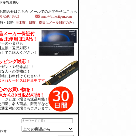
ド多数取扱い
お問合せはこちら
メールでのお問合せはこちら
70-6597-8703
mail@inheritpen.com
1時～19時
※木曜、日曜、祝日はメール対応のみ
）
品メーカー保証付
品 未使用 正規品！
が一の不良品も
料交換・返品対応！
心してご購入ください！
ッピング対応！
レゼントや記念品に！
切な人への贈物に！
気軽にお申付けください！
名入れサービスは休止中です。
心のお買い物を！
入から30日返品可能！
メージと違う場合も返品可能！
使用済、名入商品、限定品など
部通常対応の場合もございます。
わせ