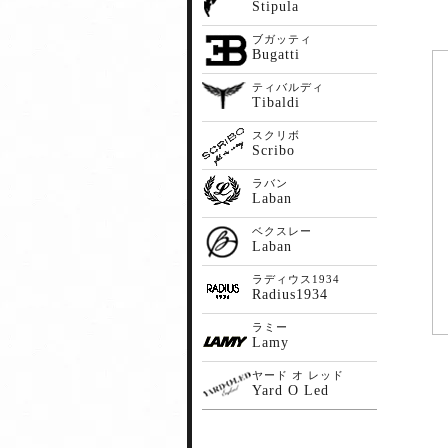
Stipula
ブガッティ
Bugatti
ティバルディ
Tibaldi
スクリボ
Scribo
ラバン
Laban
ベクスレー
Laban
ラディウス1934
Radius1934
ラミー
Lamy
ヤード オ レッド
Yard O Led