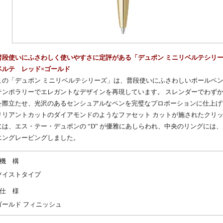
普段使いにふさわしく使いやすさに定評がある「デュポン ミニリベルテシリー
ベルテ レッド×ゴールド
この「
デュポン
ミニリベルテシリーズ」は、普段使いにふさわしい
ボールペ
テンポラリーでエレガントなデザインを再現しています。 スレンダーでわず
を際立たせ、光沢のあるセンシュアルなペンを完璧なプロポーションに仕上げ
リリアントカットのダイアモンドのようなファセット カットが施されたクリ
には、エス・テー・デュポンの “D” が優雅にあしらわれ、中央のリングには
エングレービングしました。
機 構
ツイストタイプ
仕 様
ゴールド フィニッシュ