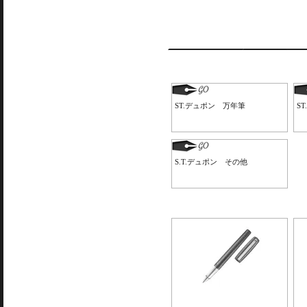
ST.デュポン 万年筆
S
S.T.デュポン その他