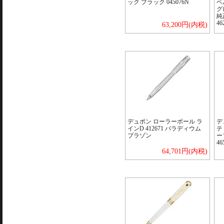
ック ブラック 045076N
ベ
グ
純
46
63,200円(内税)
デュポン ローラーボール ラ
デ
インD 412671 パラディウム
テ
ブラゾン
ー
46
64,701円(内税)