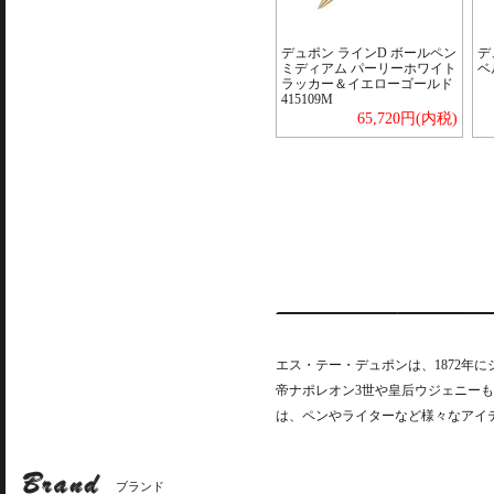
デュポン ラインD ボールペン
デ
ミディアム パーリーホワイト
ベ
ラッカー＆イエローゴールド
415109M
65,720円(内税)
エス・テー・デュポンは、1872年
帝ナポレオン3世や皇后ウジェニー
は、ペンやライターなど様々なアイ
ブランド