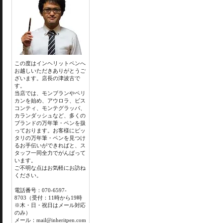
この度はインヘリットペンへ
お越しいただきありがとうご
ざいます。店長の津波古で
す。
当店では、モンブランやペリ
カンを始め、アウロラ、ビス
コンティ、モンテグラッパ、
カランダッシュなど、多くの
ブランドの万年筆・ペンを扱
っております。お客様にピッ
タリの万年筆・ペンを見つけ
るお手伝いができればと、ス
タッフ一同全力でがんばって
います。
ご不明な点はお気軽にお訪ね
ください。
電話番号：070-6597-
8703（受付：11時から19時
※木・日・祝日はメール対応
のみ）
メール：mail@inheritpen.com