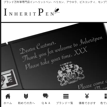
ブランド万年筆専門店インヘリットペン- ペリカン、アウロラ、ビスコンティ、モン
I
P
NHERIT
EN
ホーム
初めての方へ
Q & A
ブランド一覧
価格でさがす
色で