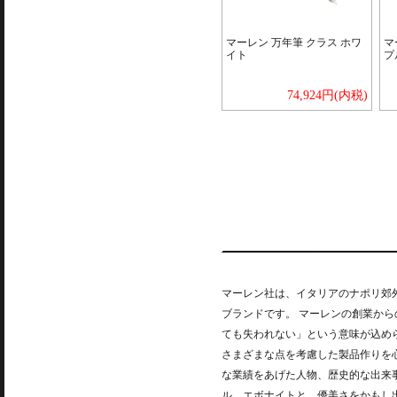
マーレン 万年筆 クラス ホワ
マ
イト
プ
74,924円(内税)
マーレン社は、イタリアのナポリ郊外
ブランドです。 マーレンの創業から
ても失われない」という意味が込め
さまざまな点を考慮した製品作りを
な業績をあげた人物、歴史的な出来
ル、エボナイトと、優美さをかもし