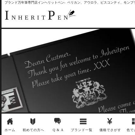
ブランド万年筆専門店インヘリットペン- ペリカン、アウロラ、ビスコンティ、モン
I
P
NHERIT
EN
ホーム
初めての方へ
Q & A
ブランド一覧
価格でさがす
色で