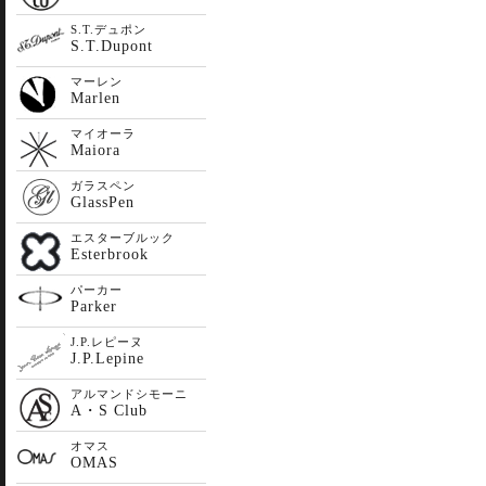
S.T.デュポン
S.T.Dupont
マーレン
Marlen
マイオーラ
Maiora
ガラスペン
GlassPen
エスターブルック
Esterbrook
パーカー
Parker
J.P.レピーヌ
J.P.Lepine
アルマンドシモーニ
A・S Club
オマス
OMAS