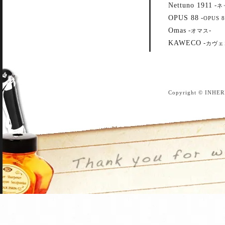
Nettuno 1911
-
ネ
OPUS 88
-
OPUS 8
Omas
-
-
オマス
KAWECO
-
カヴェ
Copyright © INHER