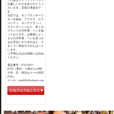
この度はインヘリットペンへ
お越しいただきありがとうご
ざいます。店長の津波古で
す。
当店では、モンブランやペリ
カンを始め、アウロラ、ビス
コンティ、モンテグラッパ、
カランダッシュなど、多くの
ブランドの万年筆・ペンを扱
っております。お客様にピッ
タリの万年筆・ペンを見つけ
るお手伝いができればと、ス
タッフ一同全力でがんばって
います。
ご不明な点はお気軽にお訪ね
ください。
電話番号：070-6597-
8703（受付：11時から19時
※木・日・祝日はメール対応
のみ）
メール：mail@inheritpen.com