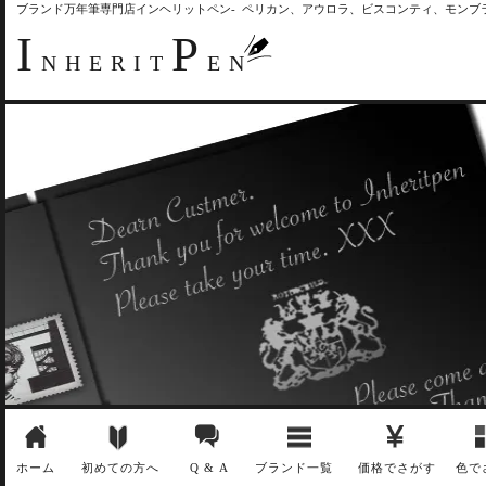
ブランド万年筆専門店インヘリットペン- ペリカン、アウロラ、ビスコンティ、モン
I
P
NHERIT
EN
ホーム
初めての方へ
Q & A
ブランド一覧
価格でさがす
色で