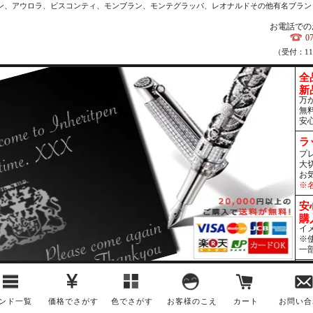
カン、アウロラ、ビスコンティ、モンブラン、モンテグラッパ、レオナルドその他有名ブラン
お電話での
0
（受付：1
全
新
万
無
安
ラ
プ
大
お
※
安
購
イ
※
一
ンド一覧
価格でさがす
色でさがす
お客様のこえ
カート
お問い合