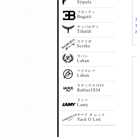
Stipula
ブガッティ
Bugatti
ティバルディ
Tibaldi
スクリボ
Scribo
ラバン
Laban
ベクスレー
Laban
ラディウス1934
Radius1934
ラミー
Lamy
ヤード オ レッド
Yard O Led