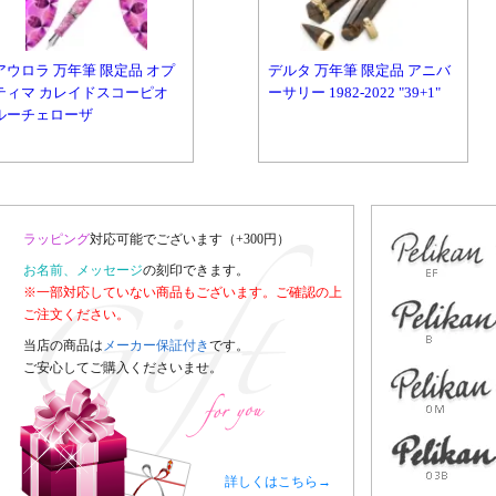
アウロラ 万年筆 限定品 オプ
デルタ 万年筆 限定品 アニバ
ティマ カレイドスコーピオ
ーサリー 1982-2022 "39+1"
ルーチェローザ
ラッピング
対応可能でございます（+300円）
お名前、メッセージ
の刻印できます。
※一部対応していない商品もございます。ご確認の上
ご注文ください。
当店の商品は
メーカー保証付き
です。
ご安心してご購入くださいませ。
詳しくはこちら→