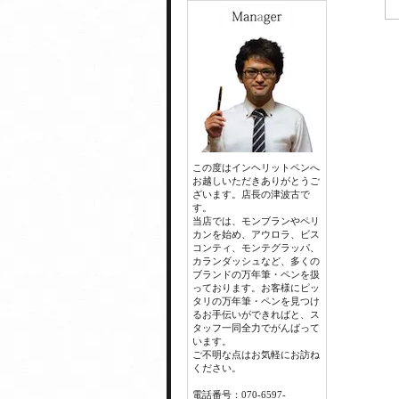
この度はインヘリットペンへ
お越しいただきありがとうご
ざいます。店長の津波古で
す。
当店では、モンブランやペリ
カンを始め、アウロラ、ビス
コンティ、モンテグラッパ、
カランダッシュなど、多くの
ブランドの万年筆・ペンを扱
っております。お客様にピッ
タリの万年筆・ペンを見つけ
るお手伝いができればと、ス
タッフ一同全力でがんばって
います。
ご不明な点はお気軽にお訪ね
ください。
電話番号：070-6597-