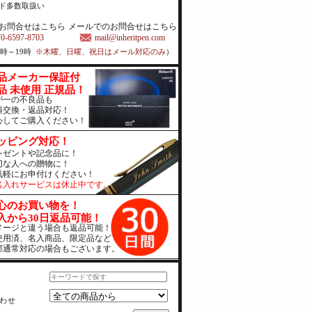
ド多数取扱い
お問合せはこちら
メールでのお問合せはこちら
70-6597-8703
mail@inheritpen.com
1時～19時
※木曜、日曜、祝日はメール対応のみ
）
品メーカー保証付
品 未使用 正規品！
が一の不良品も
料交換・返品対応！
心してご購入ください！
ッピング対応！
レゼントや記念品に！
切な人への贈物に！
気軽にお申付けください！
名入れサービスは休止中です。
心のお買い物を！
入から30日返品可能！
メージと違う場合も返品可能！
使用済、名入商品、限定品など
部通常対応の場合もございます。
わせ