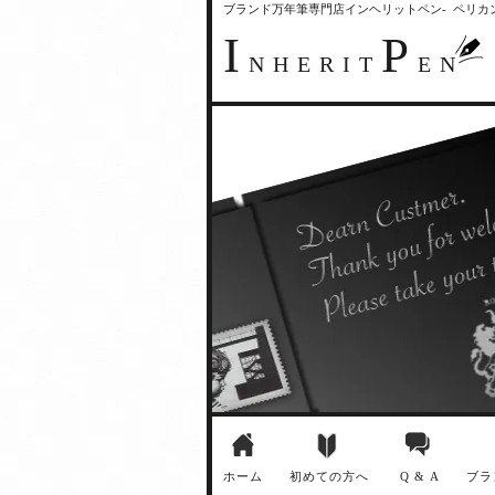
ブランド万年筆専門店インヘリットペン- ペリ
I
P
NHERIT
EN
ホーム
初めての方へ
Q & A
ブラ