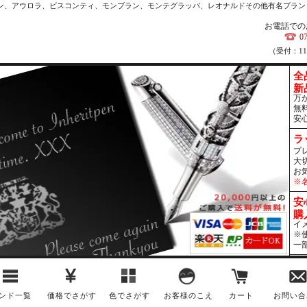
カン、アウロラ、ビスコンティ、モンブラン、モンテグラッパ、レオナルドその他有名ブラン
お電話での
0
（受付：1
全
新
万
無
安
ラ
プ
大
お
※
安
購
イ
※
一
ンド一覧
価格でさがす
色でさがす
お客様のこえ
カート
お問い合