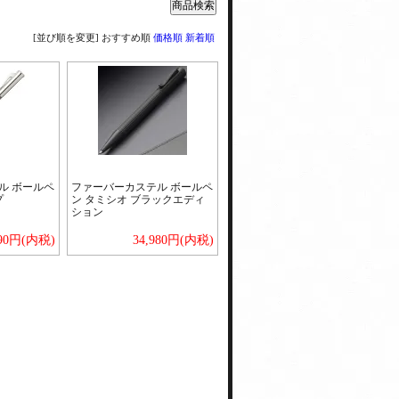
[並び順を変更]
おすすめ順
価格順
新着順
ル ボールペ
ファーバーカステル ボールペ
プ
ン タミシオ ブラックエディ
ション
890円(内税)
34,980円(内税)