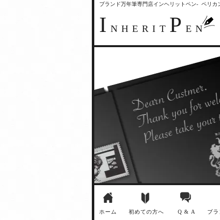
ブランド万年筆専門店インヘリットペン- ペリ
I
P
NHERIT
EN
ホーム
初めての方へ
Q & A
ブラ