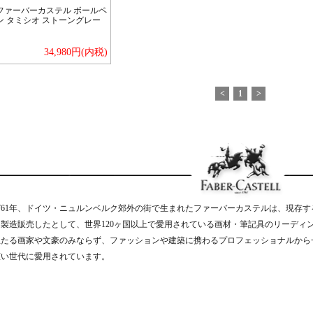
ファーバーカステル ボールペ
ン タミシオ ストーングレー
34,980円(内税)
<
1
>
1761年、ドイツ・ニュルンベルク郊外の街で生まれたファーバーカステルは、現存
を製造販売したとして、世界120ヶ国以上で愛用されている画材・筆記具のリーディ
立たる画家や文豪のみならず、ファッションや建築に携わるプロフェッショナルから
広い世代に愛用されています。