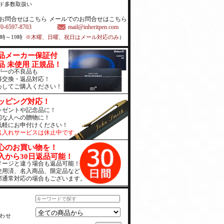
ド多数取扱い
お問合せはこちら
メールでのお問合せはこちら
70-6597-8703
mail@inheritpen.com
1時～19時
※木曜、日曜、祝日はメール対応のみ
）
品メーカー保証付
品 未使用 正規品！
が一の不良品も
料交換・返品対応！
心してご購入ください！
ッピング対応！
レゼントや記念品に！
切な人への贈物に！
気軽にお申付けください！
名入れサービスは休止中です。
心のお買い物を！
入から30日返品可能！
メージと違う場合も返品可能！
使用済、名入商品、限定品など
部通常対応の場合もございます。
わせ