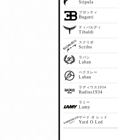
Stipula
ブガッティ
Bugatti
ティバルディ
Tibaldi
スクリボ
Scribo
ラバン
Laban
ベクスレー
Laban
ラディウス1934
Radius1934
ラミー
Lamy
ヤード オ レッド
Yard O Led