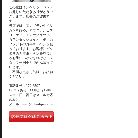
この度はインヘリットペンへ
お越しいただきありがとうご
ざいます。店長の津波古で
す。
当店では、モンブランやペリ
カンを始め、アウロラ、ビス
コンティ、モンテグラッパ、
カランダッシュなど、多くの
ブランドの万年筆・ペンを扱
っております。お客様にピッ
タリの万年筆・ペンを見つけ
るお手伝いができればと、ス
タッフ一同全力でがんばって
います。
ご不明な点はお気軽にお訪ね
ください。
電話番号：070-6597-
8703（受付：11時から19時
※木・日・祝日はメール対応
のみ）
メール：mail@inheritpen.com