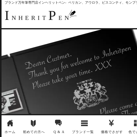
ブランド万年筆専門店インヘリットペン- ペリカン、アウロラ、ビスコンティ、モン
I
P
NHERIT
EN
ホーム
初めての方へ
Q & A
ブランド一覧
価格でさがす
色で