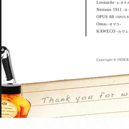
Leonardo
-
レオナ
Nettuno 1911
-
ネ
OPUS 88
-
OPUS 8
Omas
-
-
オマス
KAWECO
-
カヴェ
Copyright © INHER