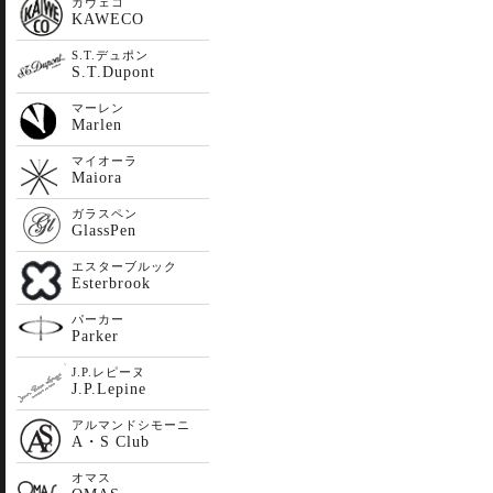
カヴェコ
KAWECO
S.T.デュポン
S.T.Dupont
マーレン
Marlen
マイオーラ
Maiora
ガラスペン
GlassPen
エスターブルック
Esterbrook
パーカー
Parker
J.P.レピーヌ
J.P.Lepine
アルマンドシモーニ
A・S Club
オマス