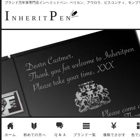
ブランド万年筆専門店インヘリットペン- ペリカン、アウロラ、ビスコンティ、モン
I
P
NHERIT
EN
ホーム
初めての方へ
Q & A
ブランド一覧
価格でさがす
色で