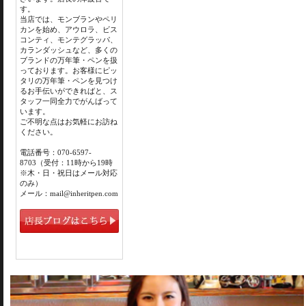
す。
当店では、モンブランやペリ
カンを始め、アウロラ、ビス
コンティ、モンテグラッパ、
カランダッシュなど、多くの
ブランドの万年筆・ペンを扱
っております。お客様にピッ
タリの万年筆・ペンを見つけ
るお手伝いができればと、ス
タッフ一同全力でがんばって
います。
ご不明な点はお気軽にお訪ね
ください。
電話番号：070-6597-
8703（受付：11時から19時
※木・日・祝日はメール対応
のみ）
メール：mail@inheritpen.com