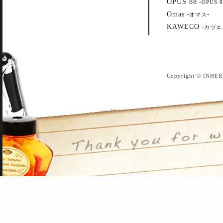
OPUS 88
-
OPUS 8
Omas
-
-
オマス
KAWECO
-
カヴェ
Copyright © INHER