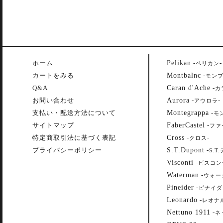
Pelikan
ホーム
-
-
ペリカン
Montbalnc
カートをみる
-
モン
Caran d'Ache
Q&A
-
カ
Aurora
お問い合わせ
-
-
アウロラ
Montegrappa
支払い・配送方法について
-
モ
FaberCastel
サイトマップ
-
ファ
Cross
特定商取引法に基づく表記
-
-
クロス
S.T.Dupont
プライバシーポリシー
-
S.T
Visconti
-
ビスコン
Waterman
-
ウォー
Pineider
-
ピナイダ
Leonardo
-
レオナ
Nettuno 1911
-
ネ