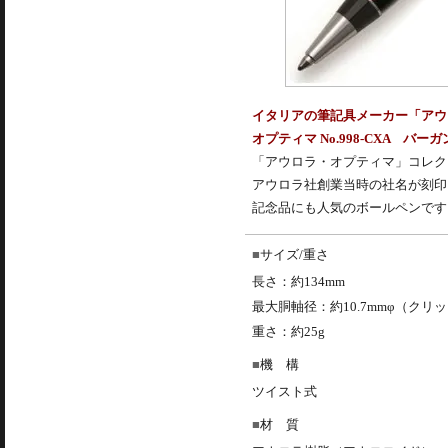
イタリアの筆記具メーカー「アウ
オプティマ No.998-CXA バー
「
アウロラ
・オプティマ」コレク
アウロラ社創業当時の社名が刻印
記念品にも人気の
ボールペン
です
サイズ/重さ
長さ：約134mm
最大胴軸径：約10.7mmφ（クリ
重さ：約25g
機 構
ツイスト式
材 質