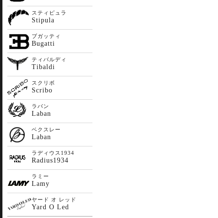
スティピュラ
Stipula
ブガッティ
Bugatti
ティバルディ
Tibaldi
スクリボ
Scribo
ラバン
Laban
ベクスレー
Laban
ラディウス1934
Radius1934
ラミー
Lamy
ヤード オ レッド
Yard O Led