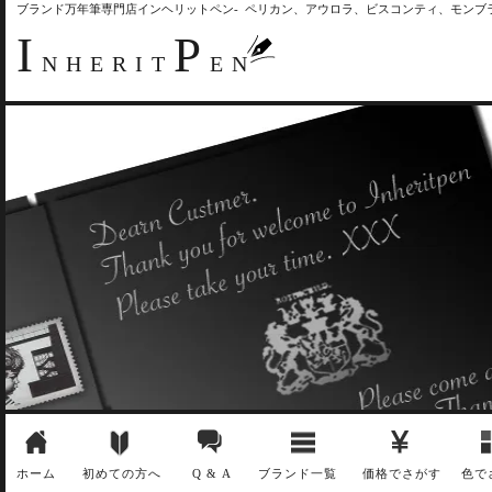
ブランド万年筆専門店インヘリットペン- ペリカン、アウロラ、ビスコンティ、モン
I
P
NHERIT
EN
ホーム
初めての方へ
Q & A
ブランド一覧
価格でさがす
色で