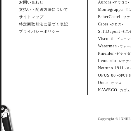
Aurora
お問い合わせ
-
-
アウロラ
Montegrappa
支払い・配送方法について
-
モ
FaberCastel
サイトマップ
-
ファ
Cross
特定商取引法に基づく表記
-
-
クロス
S.T.Dupont
プライバシーポリシー
-
S.T
Visconti
-
ビスコン
Waterman
-
ウォー
Pineider
-
ピナイダ
Leonardo
-
レオナ
Nettuno 1911
-
ネ
OPUS 88
-
OPUS 8
Omas
-
-
オマス
KAWECO
-
カヴェ
Copyright © INHER