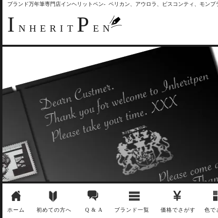
ブランド万年筆専門店インヘリットペン- ペリカン、アウロラ、ビスコンティ、モン
I
P
NHERIT
EN
ホーム
初めての方へ
Q & A
ブランド一覧
価格でさがす
色で