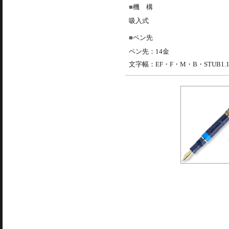
機 構
吸入式
ペン先
ペン先：14金
文字幅：EF・F・M・B・STUB1.1m