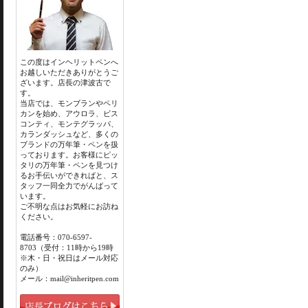
この度はインヘリットペンへ
お越しいただきありがとうご
ざいます。店長の津波古で
す。
当店では、モンブランやペリ
カンを始め、アウロラ、ビス
コンティ、モンテグラッパ、
カランダッシュなど、多くの
ブランドの万年筆・ペンを扱
っております。お客様にピッ
タリの万年筆・ペンを見つけ
るお手伝いができればと、ス
タッフ一同全力でがんばって
います。
ご不明な点はお気軽にお訪ね
ください。
電話番号：070-6597-
8703（受付：11時から19時
※木・日・祝日はメール対応
のみ）
メール：mail@inheritpen.com