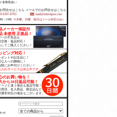
ド多数取扱い
お問合せはこちら
メールでのお問合せはこちら
70-6597-8703
mail@inheritpen.com
1時～19時
※木曜、日曜、祝日はメール対応のみ
）
品メーカー保証付
品 未使用 正規品！
が一の不良品も
料交換・返品対応！
心してご購入ください！
ッピング対応！
レゼントや記念品に！
切な人への贈物に！
気軽にお申付けください！
名入れサービスは休止中です。
心のお買い物を！
入から30日返品可能！
メージと違う場合も返品可能！
使用済、名入商品、限定品など
部通常対応の場合もございます。
わせ