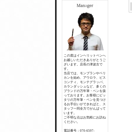
この度はインヘリットペンへ
お越しいただきありがとうご
ざいます。店長の津波古で
す。
当店では、モンブランやペリ
カンを始め、アウロラ、ビス
コンティ、モンテグラッパ、
カランダッシュなど、多くの
ブランドの万年筆・ペンを扱
っております。お客様にピッ
タリの万年筆・ペンを見つけ
るお手伝いができればと、ス
タッフ一同全力でがんばって
います。
ご不明な点はお気軽にお訪ね
ください。
電話番号：070-6597-