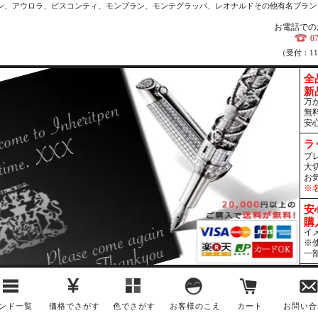
カン、アウロラ、ビスコンティ、モンブラン、モンテグラッパ、レオナルドその他有名ブラン
お電話での
0
（受付：1
全
新
万
無
安
ラ
プ
大
お
※
安
購
イ
※
一
ンド一覧
価格でさがす
色でさがす
お客様のこえ
カート
お問い合