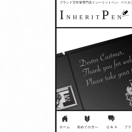
ブランド万年筆専門店インヘリットペン- ペリ
I
P
NHERIT
EN
ホーム
初めての方へ
Q & A
ブラ