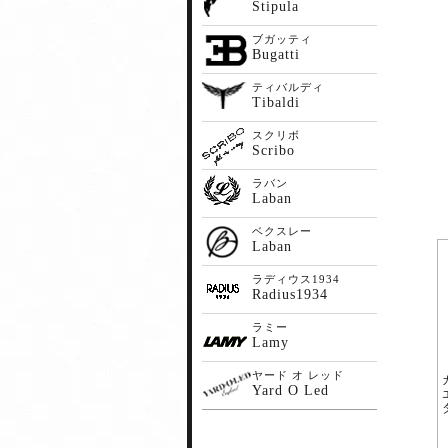
Stipula
ブガッティ
Bugatti
ティバルディ
Tibaldi
スクリボ
Scribo
ラバン
Laban
ベクスレー
Laban
ラディウス1934
Radius1934
ラミー
Lamy
ヤード オ レッド
Yard O Led