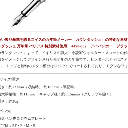
高い製品基準を誇るスイスの万年筆メーカー「カランダッシュ」の特別な素材
ンダッシュ 万年筆 バリアス 特別素材使用 4490-082 アイバンホー ブラ
カランダッシュ
によって、イギリスの詩人・小説家ウォルター・スコットの代
鎧をイメージしてデザインされたモデルの
万年筆
です。センターボディはステ
す。 トップと首軸のメタル部分はロジウムでコートされており、モダンなフ
サイズ/重さ
長さ：約132mm（収納時）/約165mm（筆記時）
最大胴軸径：約11mmφ キャップ径：約11.5mmφ（クリップを除く）
重さ：約36g
ペン先
18金ペン先ロジウムプレート
文字幅：EF・F・M・B