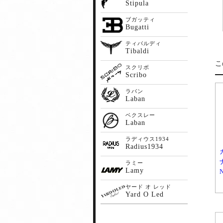
Stipula
ブガッティ
Bugatti
ティバルディ
Tibaldi
こ
スクリボ
Scribo
ラバン
Laban
ベクスレー
Laban
ラディウス1934
Radius1934
ラミー
Lamy
ヤード オ レッド
Yard O Led