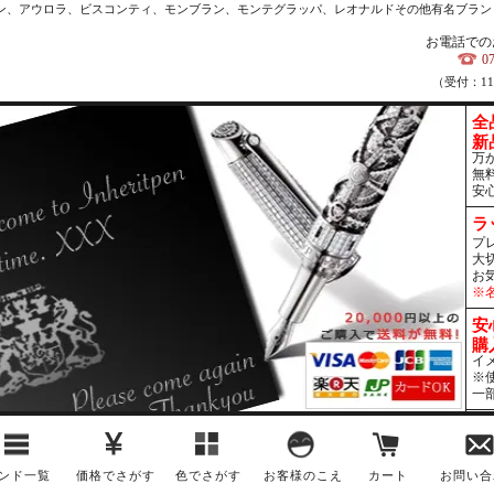
カン、アウロラ、ビスコンティ、モンブラン、モンテグラッパ、レオナルドその他有名ブラン
お電話での
0
（受付：1
全
新
万
無
安
ラ
プ
大
お
※
安
購
イ
※
一
ンド一覧
価格でさがす
色でさがす
お客様のこえ
カート
お問い合