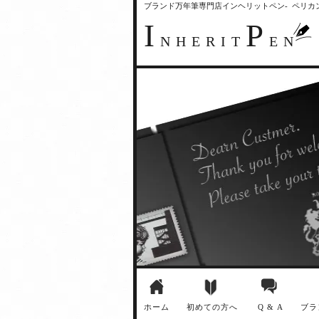
ブランド万年筆専門店インヘリットペン- ペリ
I
P
NHERIT
EN
ホーム
初めての方へ
Q & A
ブラ