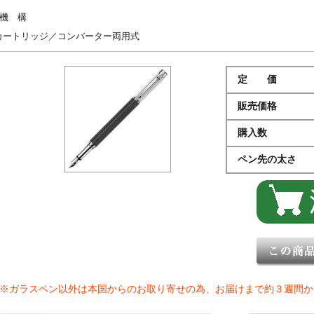
機 構
カートリッジ／コンバーター両用式
定 価
販売価格
購入数
ペン先の太さ
※ガラスペン以外は本国からのお取り寄せの為、お届けまで約３週間か