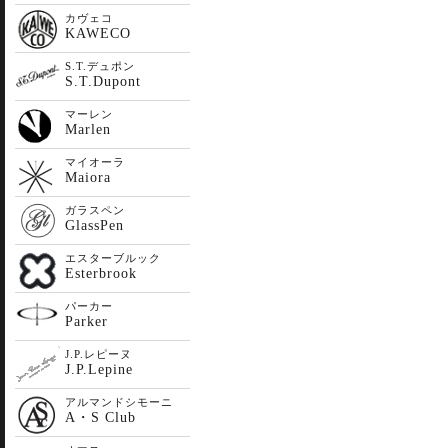
カヴェコ
KAWECO
S.T.デュポン
S.T.Dupont
マーレン
Marlen
マイオーラ
Maiora
ガラスペン
GlassPen
エスターブルック
Esterbrook
パーカー
Parker
J.P.レピーヌ
J.P.Lepine
アルマンドシモーニ
A・S Club