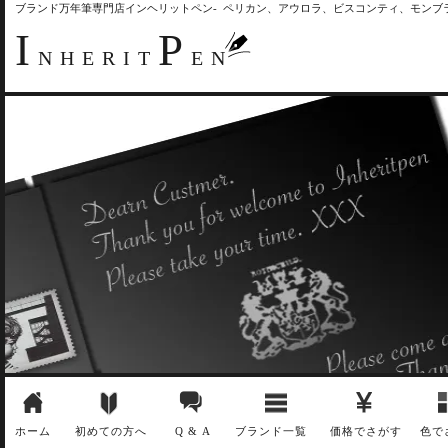
ブランド万年筆専門店インヘリットペン- ペリカン、アウロラ、ビスコンティ、モン
I
P
NHERIT
EN
ホーム
初めての方へ
Q & A
ブランド一覧
価格でさがす
色で