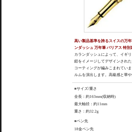
高い製品基準を誇るスイスの万年
ンダッシュ 万年筆 バリアス 特別
カランダッシュ
によって、イギリ
鎧をイメージしてデザインされた
コーティングが編みこまれていま
ルムを演出します。高級感と華や
サイズ/重さ
全長：約163mm(収納時)
最大軸径：約11mm
重さ：約32.2g
ペン先
18金ペン先