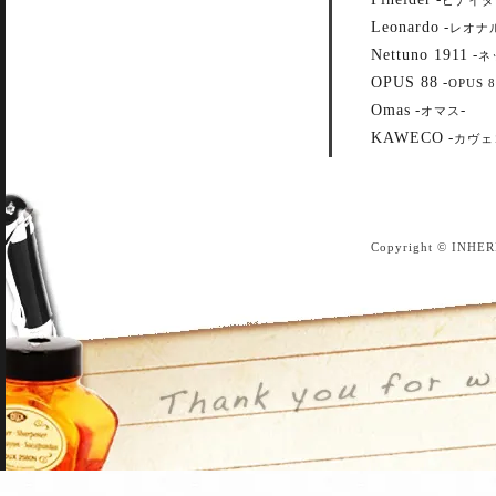
Leonardo
-
レオナ
Nettuno 1911
-
ネ
OPUS 88
-
OPUS 8
Omas
-
-
オマス
KAWECO
-
カヴェ
Copyright © INHER