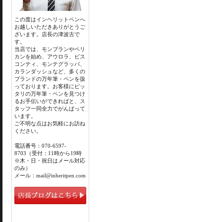
この度はインヘリットペンへ
お越しいただきありがとうご
ざいます。店長の津波古で
す。
当店では、モンブランやペリ
カンを始め、アウロラ、ビス
コンティ、モンテグラッパ、
カランダッシュなど、多くの
ブランドの万年筆・ペンを扱
っております。お客様にピッ
タリの万年筆・ペンを見つけ
るお手伝いができればと、ス
タッフ一同全力でがんばって
います。
ご不明な点はお気軽にお訪ね
ください。
電話番号：070-6597-
8703（受付：11時から19時
※木・日・祝日はメール対応
のみ）
メール：mail@inheritpen.com