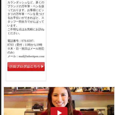
カランダッシュなど、多くの
ブランドの万年筆・ペンを扱
っております。お客様にピッ
タリの万年筆・ペンを見つけ
るお手伝いができればと、ス
タッフ一同全力でがんばって
います。
ご不明な点はお気軽にお訪ね
ください。
電話番号：070-6597-
8703（受付：11時から19時
※木・日・祝日はメール対応
のみ）
メール：mail@inheritpen.com