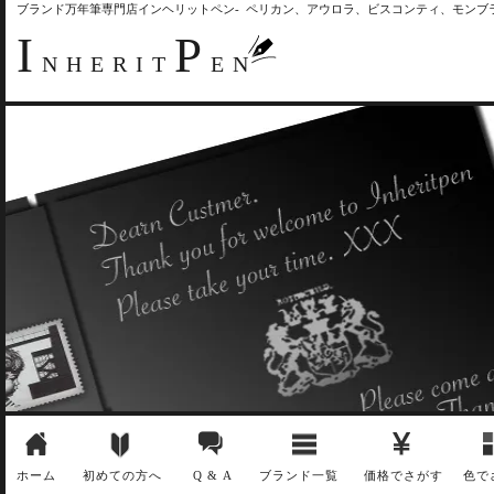
ブランド万年筆専門店インヘリットペン- ペリカン、アウロラ、ビスコンティ、モン
I
P
NHERIT
EN
ホーム
初めての方へ
Q & A
ブランド一覧
価格でさがす
色で