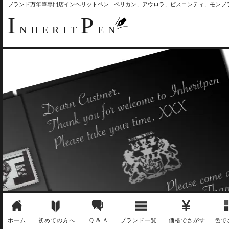
ブランド万年筆専門店インヘリットペン- ペリカン、アウロラ、ビスコンティ、モン
I
P
NHERIT
EN
ホーム
初めての方へ
Q & A
ブランド一覧
価格でさがす
色で