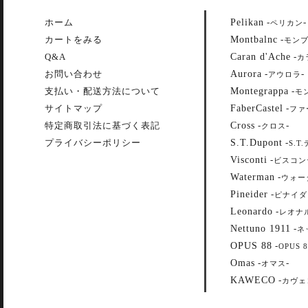
Pelikan
ホーム
-
-
ペリカン
Montbalnc
カートをみる
-
モン
Caran d'Ache
Q&A
-
カ
Aurora
お問い合わせ
-
-
アウロラ
Montegrappa
支払い・配送方法について
-
モ
FaberCastel
サイトマップ
-
ファ
Cross
特定商取引法に基づく表記
-
-
クロス
S.T.Dupont
プライバシーポリシー
-
S.T
Visconti
-
ビスコン
Waterman
-
ウォー
Pineider
-
ピナイダ
Leonardo
-
レオナ
Nettuno 1911
-
ネ
OPUS 88
-
OPUS 8
Omas
-
-
オマス
KAWECO
-
カヴェ