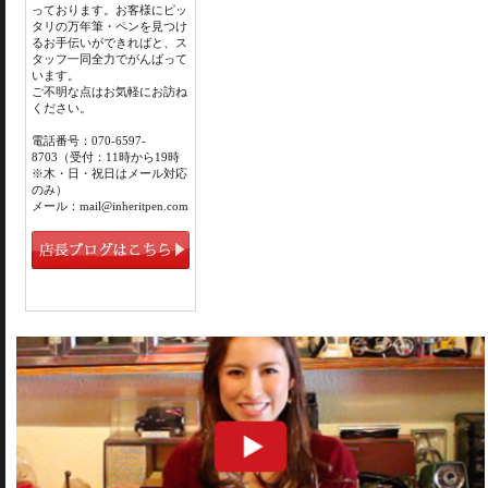
っております。お客様にピッ
タリの万年筆・ペンを見つけ
るお手伝いができればと、ス
タッフ一同全力でがんばって
います。
ご不明な点はお気軽にお訪ね
ください。
電話番号：070-6597-
8703（受付：11時から19時
※木・日・祝日はメール対応
のみ）
メール：mail@inheritpen.com