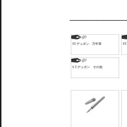
ST.デュポン 万年筆
S
S.T.デュポン その他