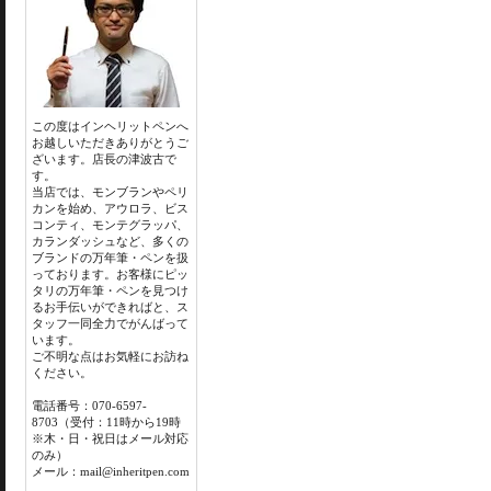
この度はインヘリットペンへ
お越しいただきありがとうご
ざいます。店長の津波古で
す。
当店では、モンブランやペリ
カンを始め、アウロラ、ビス
コンティ、モンテグラッパ、
カランダッシュなど、多くの
ブランドの万年筆・ペンを扱
っております。お客様にピッ
タリの万年筆・ペンを見つけ
るお手伝いができればと、ス
タッフ一同全力でがんばって
います。
ご不明な点はお気軽にお訪ね
ください。
電話番号：070-6597-
8703（受付：11時から19時
※木・日・祝日はメール対応
のみ）
メール：mail@inheritpen.com