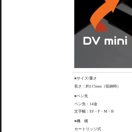
サイズ/重さ
長さ：約115mm（収納時）
ペン先
ペン先：14金
文字幅：EF・F・M・B
機 構
カートリッジ式