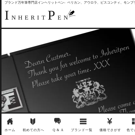
ブランド万年筆専門店インヘリットペン- ペリカン、アウロラ、ビスコンティ、モン
I
P
NHERIT
EN
ホーム
初めての方へ
Q & A
ブランド一覧
価格でさがす
色で