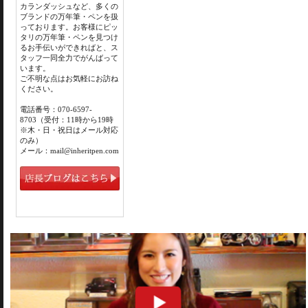
カランダッシュなど、多くの
ブランドの万年筆・ペンを扱
っております。お客様にピッ
タリの万年筆・ペンを見つけ
るお手伝いができればと、ス
タッフ一同全力でがんばって
います。
ご不明な点はお気軽にお訪ね
ください。
電話番号：070-6597-
8703（受付：11時から19時
※木・日・祝日はメール対応
のみ）
メール：mail@inheritpen.com