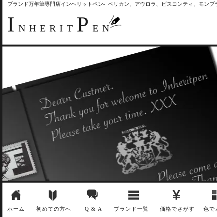
ブランド万年筆専門店インヘリットペン- ペリカン、アウロラ、ビスコンティ、モン
I
P
NHERIT
EN
ホーム
初めての方へ
Q & A
ブランド一覧
価格でさがす
色で