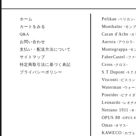
Pelikan
ホーム
-
-
ペリカン
Montbalnc
カートをみる
-
モン
Caran d'Ache
Q&A
-
カ
Aurora
お問い合わせ
-
-
アウロラ
Montegrappa
支払い・配送方法について
-
モ
FaberCastel
サイトマップ
-
ファ
Cross
特定商取引法に基づく表記
-
-
クロス
S.T.Dupont
プライバシーポリシー
-
S.T
Visconti
-
ビスコン
Waterman
-
ウォー
Pineider
-
ピナイダ
Leonardo
-
レオナ
Nettuno 1911
-
ネ
OPUS 88
-
OPUS 8
Omas
-
-
オマス
KAWECO
-
カヴェ