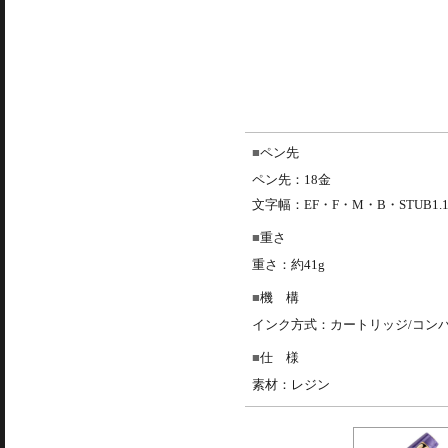
ペン先
ペン先：18金
文字幅：EF・F・M・B・STUB1.
重さ
重さ：約41g
機 構
インク方式：カートリッジ/コン
仕 様
素材：レジン