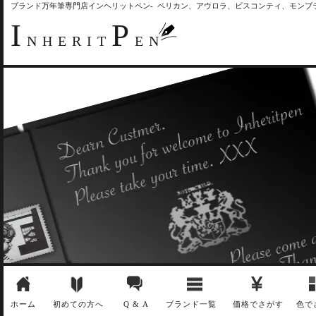
ブランド万年筆専門店インヘリットペン- ペリカン、アウロラ、ビスコンティ、モン
I
P
NHERIT
EN
ホーム
初めての方へ
Q & A
ブランド一覧
価格でさがす
色で