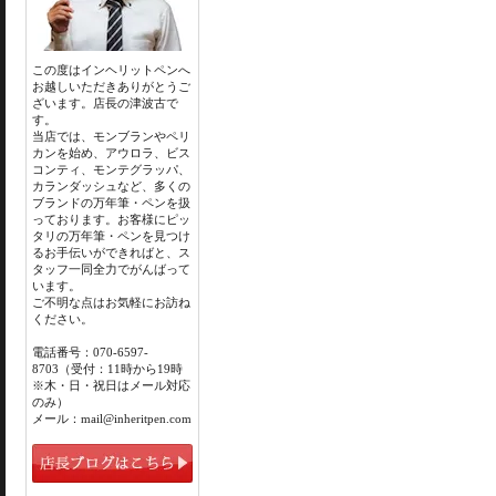
この度はインヘリットペンへ
お越しいただきありがとうご
ざいます。店長の津波古で
す。
当店では、モンブランやペリ
カンを始め、アウロラ、ビス
コンティ、モンテグラッパ、
カランダッシュなど、多くの
ブランドの万年筆・ペンを扱
っております。お客様にピッ
タリの万年筆・ペンを見つけ
るお手伝いができればと、ス
タッフ一同全力でがんばって
います。
ご不明な点はお気軽にお訪ね
ください。
電話番号：070-6597-
8703（受付：11時から19時
※木・日・祝日はメール対応
のみ）
メール：mail@inheritpen.com