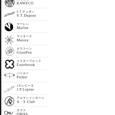
KAWECO
S.T.デュポン
S.T.Dupont
マーレン
Marlen
マイオーラ
Maiora
ガラスペン
GlassPen
エスターブルック
Esterbrook
パーカー
Parker
J.P.レピーヌ
J.P.Lepine
アルマンドシモーニ
A・S Club
オマス
OMAS