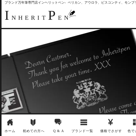
ブランド万年筆専門店インヘリットペン- ペリカン、アウロラ、ビスコンティ、モン
I
P
NHERIT
EN
ホーム
初めての方へ
Q & A
ブランド一覧
価格でさがす
色で