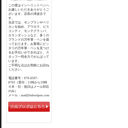
この度はインヘリットペンへ
お越しいただきありがとうご
ざいます。店長の津波古で
す。
当店では、モンブランやペリ
カンを始め、アウロラ、ビス
コンティ、モンテグラッパ、
カランダッシュなど、多くの
ブランドの万年筆・ペンを扱
っております。お客様にピッ
タリの万年筆・ペンを見つけ
るお手伝いができればと、ス
タッフ一同全力でがんばって
います。
ご不明な点はお気軽にお訪ね
ください。
電話番号：070-6597-
8703（受付：11時から19時
※木・日・祝日はメール対応
のみ）
メール：mail@inheritpen.com