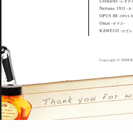
Leonardo
-
レオナ
Nettuno 1911
-
ネ
OPUS 88
-
OPUS 8
Omas
-
-
オマス
KAWECO
-
カヴェ
Copyright © INHER