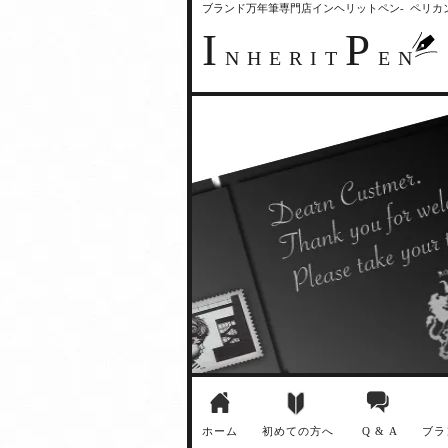
ブランド万年筆専門店インヘリットペン- ペリ
I
P
NHERIT
EN
ホーム
初めての方へ
Q & A
ブラ