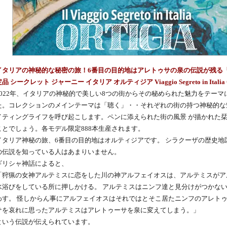
イタリアの神秘的な秘密の旅！6番目の目的地はアレトゥサの泉の伝説が残る「
品 シークレット ジャーニー イタリア オルティジア Viaggio Segreto in Italia O
2022年、イタリアの神秘的で美しい8つの街からその秘められた魅力をテー
た。コレクションのメインテーマは「聴く」・・それぞれの街の持つ神秘的な
イティングライフを呼び起こします。ペンに添えられた街の風景 が描かれた栞
ことでしょう。各モデル限定888本生産されます。
イタリア神秘の旅、6番目の目的地はオルティジアです。 シラクーザの歴史
の伝説を知っている人はあまりいません。
ギリシャ神話によると、
「狩猟の女神アルテミスに恋をした川の神アルフェイオスは、アルテミスがア
水浴びをしている所に押しかける。 アルテミスはニンフ達と見分けがつかな
わす。 怪しからん事にアルフェイオスはそれではとそこ居たニンフのアレトゥ
サを哀れに思ったアルテミスはアレトゥーサを泉に変えてしまう。」
という伝説が伝えられています。