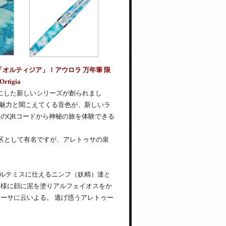
オルティジア」！アウロラ 万年筆 限
rtigia
マにした新しいシリーズが創られまし
魅力と聞こえてくる音色が、新しいラ
のQRコードから神秘の旅を体験できる
地区として有名ですが、アレトゥサの泉
ルテミスに仕えるニンフ（妖精）達と
い様に顔に泥を塗りアルフェイオスをか
ーサに云いよる。 逃げ惑うアレトゥー