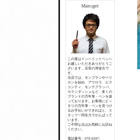
この度はインヘリットペンへ
お越しいただきありがとうご
ざいます。店長の津波古で
す。
当店では、モンブランやペリ
カンを始め、アウロラ、ビス
コンティ、モンテグラッパ、
カランダッシュなど、多くの
ブランドの万年筆・ペンを扱
っております。お客様にピッ
タリの万年筆・ペンを見つけ
るお手伝いができればと、ス
タッフ一同全力でがんばって
います。
ご不明な点はお気軽にお訪ね
ください。
電話番号：070-6597-