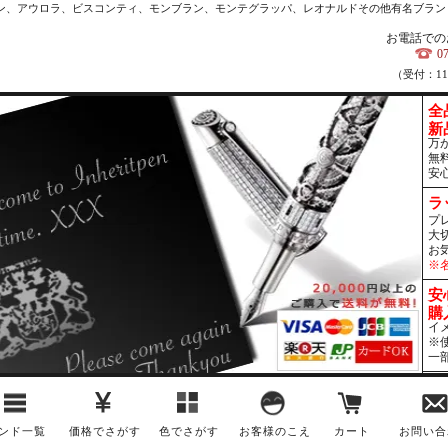
カン、アウロラ、ビスコンティ、モンブラン、モンテグラッパ、レオナルドその他有名ブラン
お電話での
0
（受付：1
全
新
万
無
安
ラ
プ
大
お
※
安
購
イ
※
一
ンド一覧
価格でさがす
色でさがす
お客様のこえ
カート
お問い合