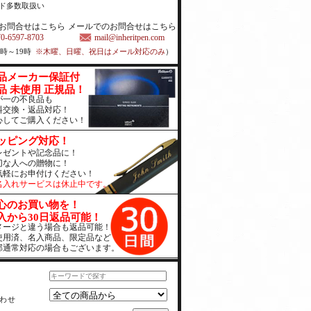
ド多数取扱い
お問合せはこちら
メールでのお問合せはこちら
70-6597-8703
mail@inheritpen.com
1時～19時
※木曜、日曜、祝日はメール対応のみ
）
品メーカー保証付
品 未使用 正規品！
が一の不良品も
料交換・返品対応！
心してご購入ください！
ッピング対応！
レゼントや記念品に！
切な人への贈物に！
気軽にお申付けください！
名入れサービスは休止中です。
心のお買い物を！
入から30日返品可能！
メージと違う場合も返品可能！
使用済、名入商品、限定品など
部通常対応の場合もございます。
わせ