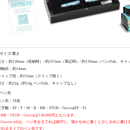
サイズ/重さ
長さ：約136mm（収納時）/ 約157mm（筆記時）/ 約130mm（ペンのみ、キ
胴軸径：約14mm
キャップ径：約15mm（クリップ除く）
重さ：約22g（約14g ペンのみ、キャップなし）
ペン先
ペン先：18金
文字幅：EF・F・M・B・BB・STUB・Goccia(EF・F)
※BB・STUB・Gocciaは138,000円となります。
※Goccia nibは、ペン先を立てれば細字に、寝かせめに書くと少し太めに
けれるタイプのペン先です。