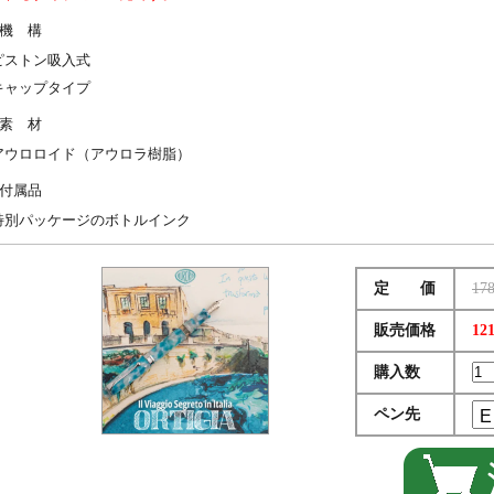
機 構
ピストン吸入式
キャップタイプ
素 材
アウロロイド（アウロラ樹脂）
付属品
特別パッケージのボトルインク
定 価
17
販売価格
12
購入数
ペン先