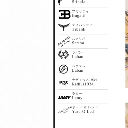
Stipula
ブガッティ
Bugatti
ティバルディ
Tibaldi
スクリボ
Scribo
ラバン
Laban
ベクスレー
Laban
ラディウス1934
Radius1934
ラミー
Lamy
ヤード オ レッド
Yard O Led