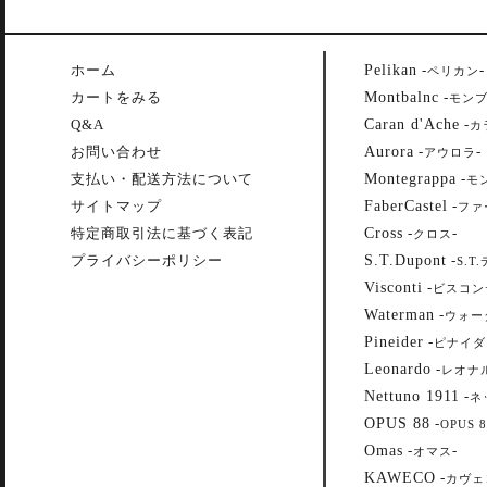
Pelikan
ホーム
-
-
ペリカン
Montbalnc
カートをみる
-
モン
Caran d'Ache
Q&A
-
カ
Aurora
お問い合わせ
-
-
アウロラ
Montegrappa
支払い・配送方法について
-
モ
FaberCastel
サイトマップ
-
ファ
Cross
特定商取引法に基づく表記
-
-
クロス
S.T.Dupont
プライバシーポリシー
-
S.T
Visconti
-
ビスコン
Waterman
-
ウォー
Pineider
-
ピナイダ
Leonardo
-
レオナ
Nettuno 1911
-
ネ
OPUS 88
-
OPUS 8
Omas
-
-
オマス
KAWECO
-
カヴェ