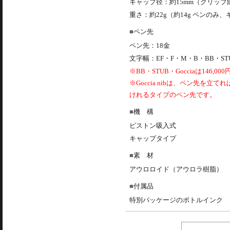
キャップ径：約15mm（クリップ
重さ：約22g（約14g ペンのみ
ペン先
ペン先：18金
文字幅：EF・F・M・B・BB・STUB・
※BB・STUB・Gocciaは146,0
※Goccia nibは、ペン先
けれるタイプのペン先です。
機 構
ピストン吸入式
キャップタイプ
素 材
アウロロイド（アウロラ樹脂）
付属品
特別パッケージのボトルインク