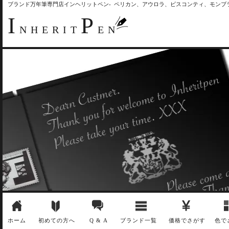
ブランド万年筆専門店インヘリットペン- ペリカン、アウロラ、ビスコンティ、モン
I
P
NHERIT
EN
ホーム
初めての方へ
Q & A
ブランド一覧
価格でさがす
色で