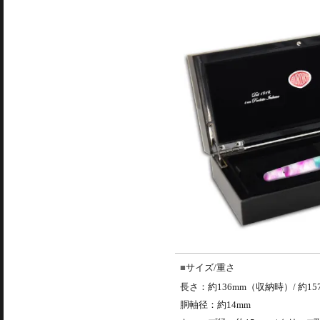
サイズ/重さ
長さ：約136mm（収納時）/ 約1
胴軸径：約14mm