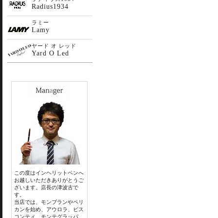
Radius1934
ラミー
Lamy
ヤード オ レッド
Yard O Led
この度はインヘリットペンへ
お越しいただきありがとうご
ざいます。店長の津波古で
す。
当店では、モンブランやペリ
カンを始め、アウロラ、ビス
コンティ、モンテグラッパ、