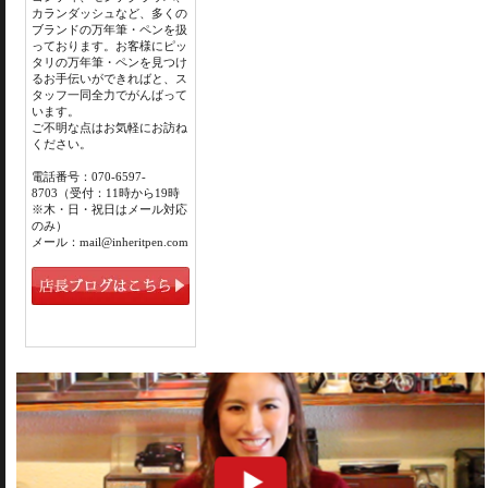
カランダッシュなど、多くの
ブランドの万年筆・ペンを扱
っております。お客様にピッ
タリの万年筆・ペンを見つけ
るお手伝いができればと、ス
タッフ一同全力でがんばって
います。
ご不明な点はお気軽にお訪ね
ください。
電話番号：070-6597-
8703（受付：11時から19時
※木・日・祝日はメール対応
のみ）
メール：mail@inheritpen.com