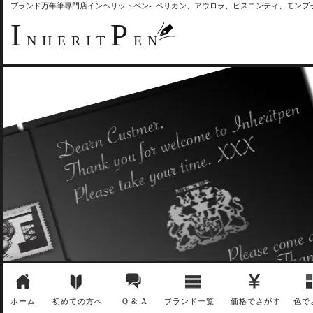
ブランド万年筆専門店インヘリットペン- ペリカン、アウロラ、ビスコンティ、モン
I
P
NHERIT
EN
ホーム
初めての方へ
Q & A
ブランド一覧
価格でさがす
色で