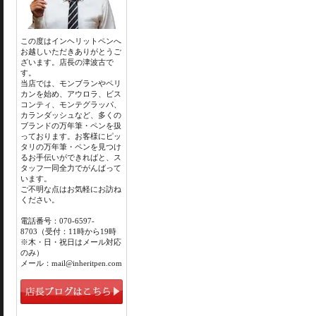
この度はインヘリットペンへ
お越しいただきありがとうご
ざいます。店長の津波古で
す。
当店では、モンブランやペリ
カンを始め、アウロラ、ビス
コンティ、モンテグラッパ、
カランダッシュなど、多くの
ブランドの万年筆・ペンを扱
っております。お客様にピッ
タリの万年筆・ペンを見つけ
るお手伝いができればと、ス
タッフ一同全力でがんばって
います。
ご不明な点はお気軽にお訪ね
ください。
電話番号：070-6597-
8703（受付：11時から19時
※木・日・祝日はメール対応
のみ）
メール：mail@inheritpen.com