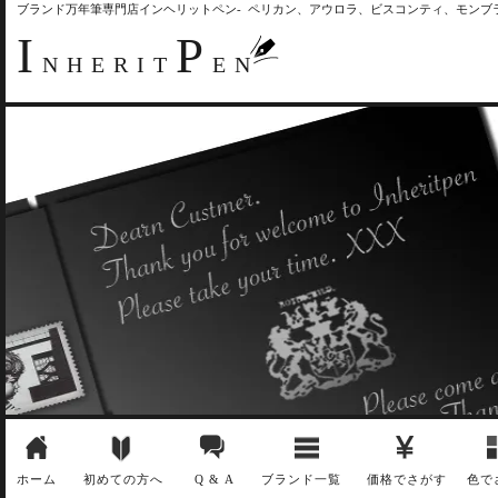
ブランド万年筆専門店インヘリットペン- ペリカン、アウロラ、ビスコンティ、モン
I
P
NHERIT
EN
ホーム
初めての方へ
Q & A
ブランド一覧
価格でさがす
色で