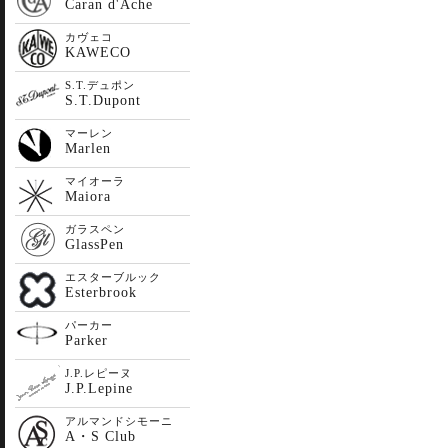
Caran d'Ache
カヴェコ
KAWECO
S.T.デュポン
S.T.Dupont
マーレン
Marlen
マイオーラ
Maiora
ガラスペン
GlassPen
エスターブルック
Esterbrook
パーカー
Parker
J.P.レピーヌ
J.P.Lepine
アルマンドシモーニ
A・S Club