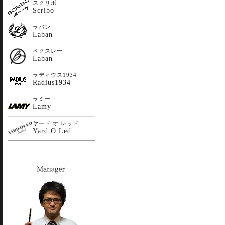
スクリボ
Scribo
ラバン
Laban
ベクスレー
Laban
ラディウス1934
Radius1934
ラミー
Lamy
ヤード オ レッド
Yard O Led