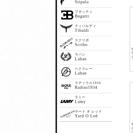
Stipula
ブガッティ
Bugatti
ティバルディ
Tibaldi
スクリボ
Scribo
ラバン
Laban
ベクスレー
Laban
ラディウス1934
Radius1934
ラミー
Lamy
ヤード オ レッド
Yard O Led