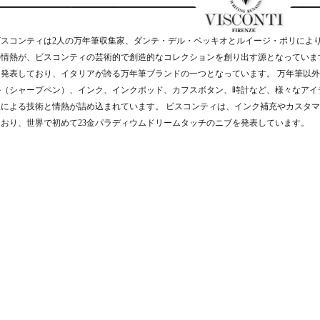
ビスコンティは2人の万年筆収集家、ダンテ・デル・ベッキオとルイージ・ポリにより
の情熱が、ビスコンティの芸術的で創造的なコレクションを創り出す源となっていま
を発表しており、イタリアが誇る万年筆ブランドの一つとなっています。 万年筆以
ル（シャープペン）、インク、インクポッド、カフスボタン、時計など、様々なアイ
人による技術と情熱が詰め込まれています。 ビスコンティは、インク補充やカスタ
ており、世界で初めて23金パラディウムドリームタッチのニブを発表しています。