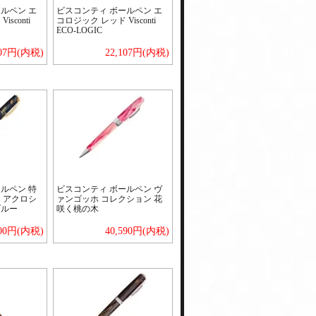
ルペン エ
ビスコンティ ボールペン エ
sconti
コロジック レッド Visconti
ECO-LOGIC
107円(内税)
22,107円(内税)
ルペン 特
ビスコンティ ボールペン ヴ
 アクロシ
ァンゴッホ コレクション 花
ブルー
咲く桃の木
300円(内税)
40,590円(内税)