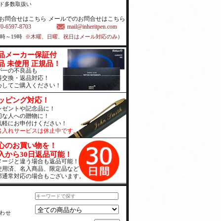
ド多数取扱い
お問合せはこちら
メールでのお問合せはこちら
70-6597-8703
mail@inheritpen.com
1時～19時
※木曜、日曜、祝日はメール対応のみ
）
品メーカー保証付
品 未使用 正規品！
が一の不良品も
料交換・返品対応！
心してご購入ください！
ッピング対応！
レゼントや記念品に！
切な人への贈物に！
気軽にお申付けください！
名入れサービスは休止中です。
心のお買い物を！
入から30日返品可能！
メージと違う場合も返品可能！
使用済、名入商品、限定品など
部通常対応の場合もございます。
わせ