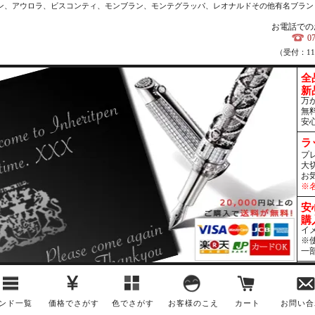
カン、アウロラ、ビスコンティ、モンブラン、モンテグラッパ、レオナルドその他有名ブラン
お電話での
0
（受付：1
全
新
万
無
安
ラ
プ
大
お
※
安
購
イ
※
一
ンド一覧
価格でさがす
色でさがす
お客様のこえ
カート
お問い合