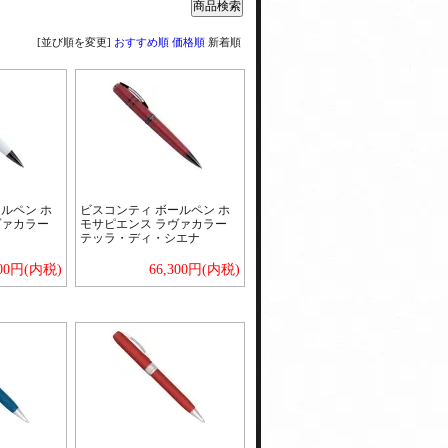
[並び順を変更]
おすすめ順
価格順
新着順
ルペン ホ
ビスコンティ ボールペン ホ
ヴァカラー
モサピエンス ラヴァカラー
テッラ・ディ・シエナ
300円(内税)
66,300円(内税)