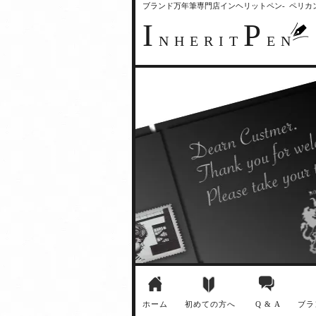
ブランド万年筆専門店インヘリットペン- ペリ
I
P
NHERIT
EN
ホーム
初めての方へ
Q & A
ブラ