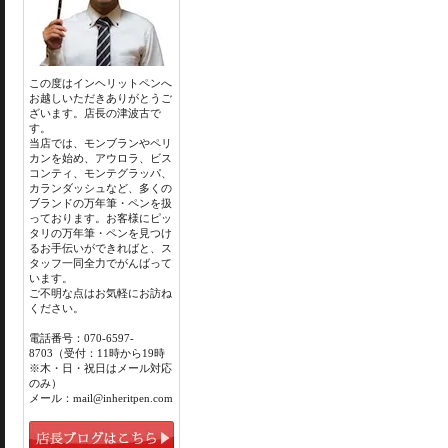
この度はインヘリットペンへ
お越しいただきありがとうご
ざいます。店長の津波古で
す。
当店では、モンブランやペリ
カンを始め、アウロラ、ビス
コンティ、モンテグラッパ、
カランダッシュなど、多くの
ブランドの万年筆・ペンを扱
っております。お客様にピッ
タリの万年筆・ペンを見つけ
るお手伝いができればと、ス
タッフ一同全力でがんばって
います。
ご不明な点はお気軽にお訪ね
ください。
電話番号：070-6597-
8703（受付：11時から19時
※木・日・祝日はメール対応
のみ）
メール：mail@inheritpen.com