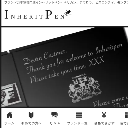
ブランド万年筆専門店インヘリットペン- ペリカン、アウロラ、ビスコンティ、モン
I
P
NHERIT
EN
ホーム
初めての方へ
Q & A
ブランド一覧
価格でさがす
色で