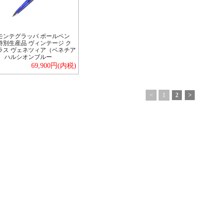
モンテグラッパ ボールペン
特別生産品 ヴィンテージ ク
ラス ヴェネツィア（ベネチア
） ハルシオンブルー
69,900円(内税)
<
1
2
>