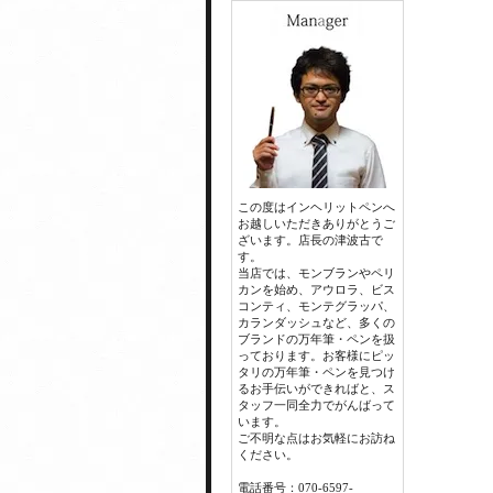
この度はインヘリットペンへ
お越しいただきありがとうご
ざいます。店長の津波古で
す。
当店では、モンブランやペリ
カンを始め、アウロラ、ビス
コンティ、モンテグラッパ、
カランダッシュなど、多くの
ブランドの万年筆・ペンを扱
っております。お客様にピッ
タリの万年筆・ペンを見つけ
るお手伝いができればと、ス
タッフ一同全力でがんばって
います。
ご不明な点はお気軽にお訪ね
ください。
電話番号：070-6597-