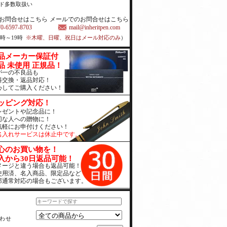
ド多数取扱い
お問合せはこちら
メールでのお問合せはこちら
70-6597-8703
mail@inheritpen.com
1時～19時
※木曜、日曜、祝日はメール対応のみ
）
品メーカー保証付
品 未使用 正規品！
が一の不良品も
料交換・返品対応！
心してご購入ください！
ッピング対応！
レゼントや記念品に！
切な人への贈物に！
気軽にお申付けください！
名入れサービスは休止中です。
心のお買い物を！
入から30日返品可能！
メージと違う場合も返品可能！
使用済、名入商品、限定品など
部通常対応の場合もございます。
わせ