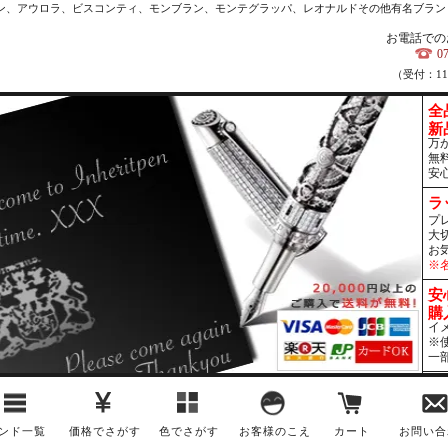
カン、アウロラ、ビスコンティ、モンブラン、モンテグラッパ、レオナルドその他有名ブラン
お電話での
0
（受付：1
全
新
万
無
安
ラ
プ
大
お
※
安
購
イ
※
一
ンド一覧
価格でさがす
色でさがす
お客様のこえ
カート
お問い合