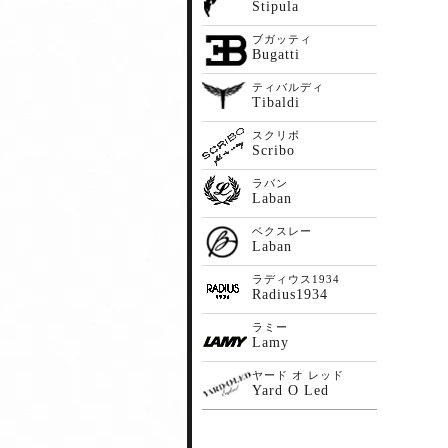
Stipula
ブガッティ
Bugatti
ティバルディ
Tibaldi
スクリボ
Scribo
ラバン
Laban
ベクスレー
Laban
ラディウス1934
Radius1934
ラミー
Lamy
ヤード オ レッド
Yard O Led