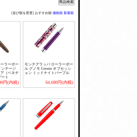
[並び順を変更]
おすすめ順
価格順
新着順
ローラーボー
モンテグラッパ ローラーボー
ィンテージ
ル グノモ Gnomo オブセッシ
ィア（ベネチ
ョン ミッドナイトパープル
ゲート
280円(内税)
64,680円(内税)