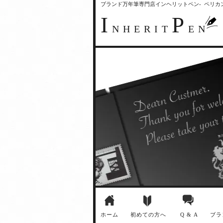
ブランド万年筆専門店インヘリットペン- ペリ
I
P
NHERIT
EN
ホーム
初めての方へ
Q & A
ブラ