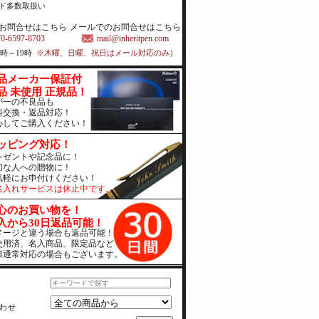
ド多数取扱い
お問合せはこちら
メールでのお問合せはこちら
70-6597-8703
mail@inheritpen.com
1時～19時
※木曜、日曜、祝日はメール対応のみ
）
品メーカー保証付
品 未使用 正規品！
が一の不良品も
料交換・返品対応！
心してご購入ください！
ッピング対応！
レゼントや記念品に！
切な人への贈物に！
気軽にお申付けください！
名入れサービスは休止中です。
心のお買い物を！
入から30日返品可能！
メージと違う場合も返品可能！
使用済、名入商品、限定品など
部通常対応の場合もございます。
わせ