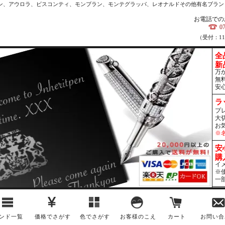
カン、アウロラ、ビスコンティ、モンブラン、モンテグラッパ、レオナルドその他有名ブラン
お電話での
0
（受付：1
全
新
万
無
安
ラ
プ
大
お
※
安
購
イ
※
一
ンド一覧
価格でさがす
色でさがす
お客様のこえ
カート
お問い合