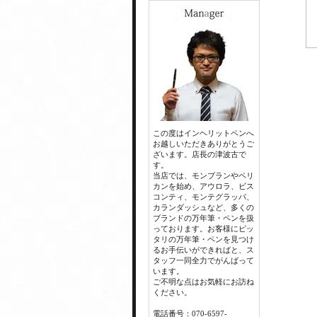
この度はインヘリットペンへ
お越しいただきありがとうご
ざいます。店長の津波古で
す。
当店では、モンブランやペリ
カンを始め、アウロラ、ビス
コンティ、モンテグラッパ、
カランダッシュなど、多くの
ブランドの万年筆・ペンを扱
っております。お客様にピッ
タリの万年筆・ペンを見つけ
るお手伝いができればと、ス
タッフ一同全力でがんばって
います。
ご不明な点はお気軽にお訪ね
ください。
電話番号：070-6597-