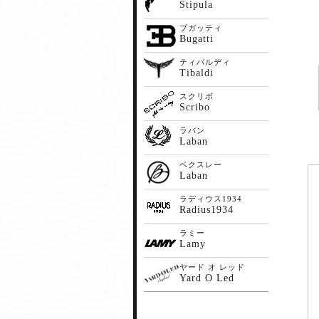
Stipula
ブガッティ
Bugatti
ティバルディ
Tibaldi
スクリボ
Scribo
ラバン
Laban
ベクスレー
Laban
ラディウス1934
Radius1934
ラミー
Lamy
ヤード オ レッド
Yard O Led