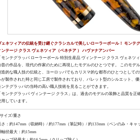
ヴェネツィアの伝統を受け継ぐクラシカルで美しいローラーボール！ モンテグラ
ィンテージ クラス ヴェネツィア（ベネチア ） ハヴァナアンバー
「モンテグラッパ ローラーボール 特別生産品 ヴィンテージ クラス ヴェネツ
の昔の作品を、現代の作家のために再現したモデルのひとつです。 このモデ
創造的な職人技の伝統と、ヨーロッパでもカリスマ的な都市のひとつとしての
ルが製作された時と同じ工房で製作されており、バレット型のシルエット、優
モンテグラッパの当時の高い職人技術を見ることができます。
「モンテグラッパ ヴィンテージ クラス」は、過去のモデルの装飾と品質を正
使用しています。
サイズ/重さ
長さ：約147mm（収納時）/ 約177mm（筆記時）/ 約133mm（ペンのみ・キ
胴軸径最大：約15mm
キャップ径最大：約16.5mm（クリップ除く）