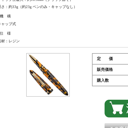
重さ：約33g（約23g ペンのみ・キャップなし）
機 構
キャップ式
仕 様
素材：レジン
定 価
販売価格
購入数