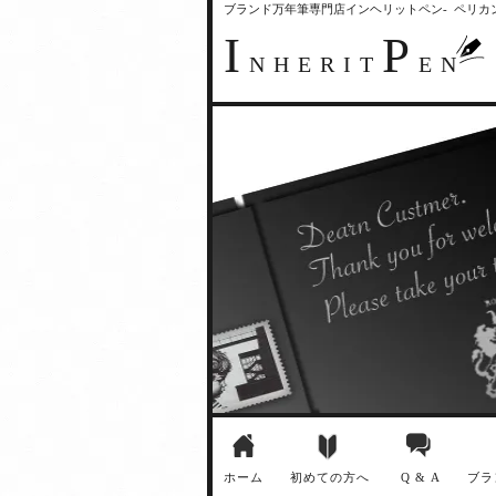
ブランド万年筆専門店インヘリットペン- ペリ
I
P
NHERIT
EN
ホーム
初めての方へ
Q & A
ブラ