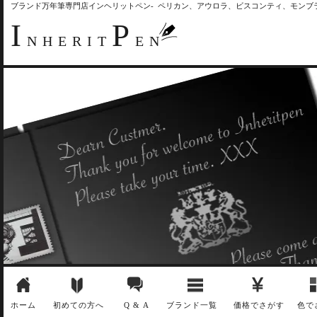
ブランド万年筆専門店インヘリットペン- ペリカン、アウロラ、ビスコンティ、モン
I
P
NHERIT
EN
ホーム
初めての方へ
Q & A
ブランド一覧
価格でさがす
色で