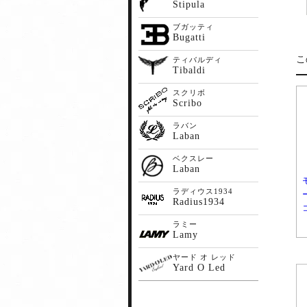
Stipula
ブガッティ
Bugatti
こ
ティバルディ
Tibaldi
スクリボ
Scribo
ラバン
Laban
ベクスレー
Laban
ラディウス1934
Radius1934
ラミー
Lamy
ヤード オ レッド
Yard O Led