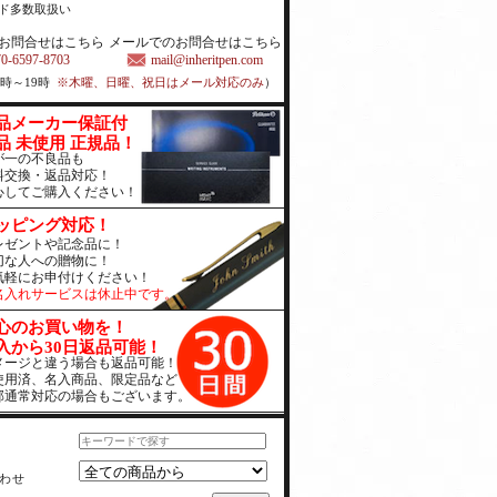
ド多数取扱い
お問合せはこちら
メールでのお問合せはこちら
70-6597-8703
mail@inheritpen.com
1時～19時
※木曜、日曜、祝日はメール対応のみ
）
品メーカー保証付
品 未使用 正規品！
が一の不良品も
料交換・返品対応！
心してご購入ください！
ッピング対応！
レゼントや記念品に！
切な人への贈物に！
気軽にお申付けください！
名入れサービスは休止中です。
心のお買い物を！
入から30日返品可能！
メージと違う場合も返品可能！
使用済、名入商品、限定品など
部通常対応の場合もございます。
わせ