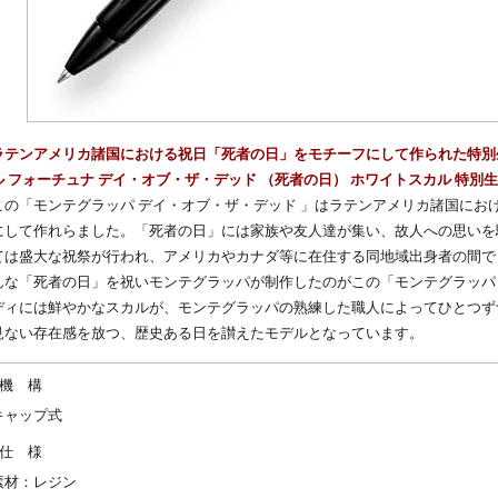
ラテンアメリカ諸国における祝日「死者の日」をモチーフにして作られた特別
ル フォーチュナ デイ・オブ・ザ・デッド （死者の日） ホワイトスカル 特別
この「モンテグラッパ デイ・オブ・ザ・デッド 」はラテンアメリカ諸国にお
にして作れらました。「死者の日」には家族や友人達が集い、故人への思いを
ては盛大な祝祭が行われ、アメリカやカナダ等に在住する同地域出身者の間で
んな「死者の日」を祝いモンテグラッパが制作したのがこの「モンテグラッパ 
ディには鮮やかなスカルが、モンテグラッパの熟練した職人によってひとつず
見ない存在感を放つ、歴史ある日を讃えたモデルとなっています。
機 構
キャップ式
仕 様
素材：レジン