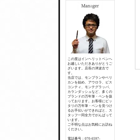
この度はインヘリットペンへ
お越しいただきありがとうご
ざいます。店長の津波古で
す。
当店では、モンブランやペリ
カンを始め、アウロラ、ビス
コンティ、モンテグラッパ、
カランダッシュなど、多くの
ブランドの万年筆・ペンを扱
っております。お客様にピッ
タリの万年筆・ペンを見つけ
るお手伝いができればと、ス
タッフ一同全力でがんばって
います。
ご不明な点はお気軽にお訪ね
ください。
電話番号：070-6597-