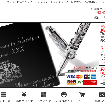
カン、アウロラ、ビスコンティ、モンブラン、モンテグラッパ、レオナルドその他有名ブラン
お電話での
0
（受付：1
全
新
万
無
安
ラ
プ
大
お
※
安
購
イ
※
一
ンド一覧
価格でさがす
色でさがす
お客様のこえ
カート
お問い合