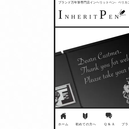
ブランド万年筆専門店インヘリットペン- ペリ
I
P
NHERIT
EN
ホーム
初めての方へ
Q & A
ブラ