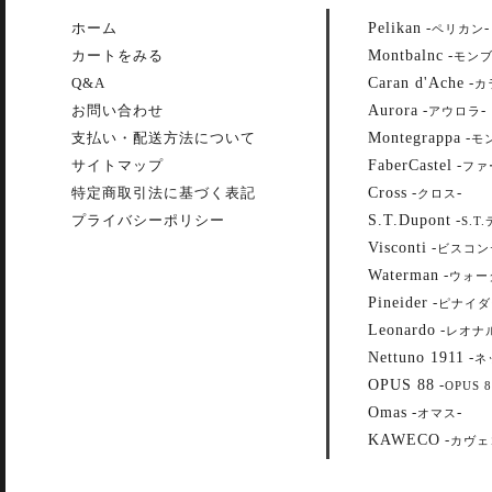
Pelikan
ホーム
-
-
ペリカン
Montbalnc
カートをみる
-
モン
Caran d'Ache
Q&A
-
カ
Aurora
お問い合わせ
-
-
アウロラ
Montegrappa
支払い・配送方法について
-
モ
FaberCastel
サイトマップ
-
ファ
Cross
特定商取引法に基づく表記
-
-
クロス
S.T.Dupont
プライバシーポリシー
-
S.T
Visconti
-
ビスコン
Waterman
-
ウォー
Pineider
-
ピナイダ
Leonardo
-
レオナ
Nettuno 1911
-
ネ
OPUS 88
-
OPUS 8
Omas
-
-
オマス
KAWECO
-
カヴェ