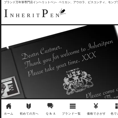
ブランド万年筆専門店インヘリットペン- ペリカン、アウロラ、ビスコンティ、モン
I
P
NHERIT
EN
ホーム
初めての方へ
Q & A
ブランド一覧
価格でさがす
色で