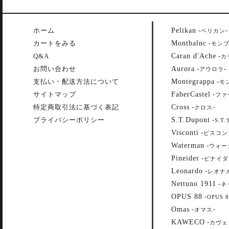
Pelikan
ホーム
-
-
ペリカン
Montbalnc
カートをみる
-
モン
Caran d'Ache
Q&A
-
カ
Aurora
お問い合わせ
-
-
アウロラ
Montegrappa
支払い・配送方法について
-
モ
FaberCastel
サイトマップ
-
ファ
Cross
特定商取引法に基づく表記
-
-
クロス
S.T.Dupont
プライバシーポリシー
-
S.T
Visconti
-
ビスコン
Waterman
-
ウォー
Pineider
-
ピナイダ
Leonardo
-
レオナ
Nettuno 1911
-
ネ
OPUS 88
-
OPUS 8
Omas
-
-
オマス
KAWECO
-
カヴェ