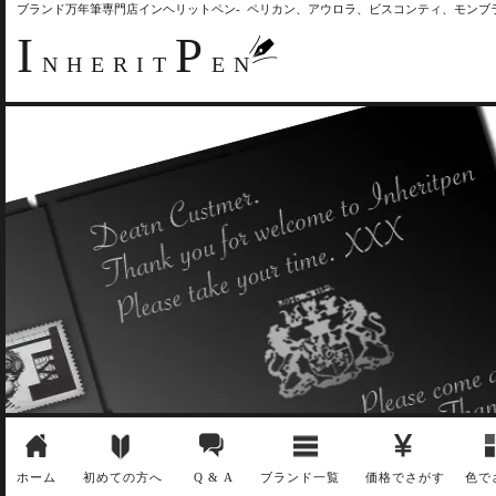
ブランド万年筆専門店インヘリットペン- ペリカン、アウロラ、ビスコンティ、モン
I
P
NHERIT
EN
ホーム
初めての方へ
Q & A
ブランド一覧
価格でさがす
色で