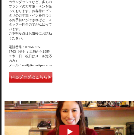
カランダッシュなど、多くの
ブランドの万年筆・ペンを扱
っております。お客様にピッ
タリの万年筆・ペンを見つけ
るお手伝いができればと、ス
タッフ一同全力でがんばって
います。
ご不明な点はお気軽にお訪ね
ください。
電話番号：070-6597-
8703（受付：11時から19時
※木・日・祝日はメール対応
のみ）
メール：mail@inheritpen.com