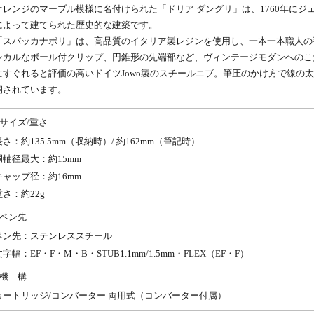
オレンジのマーブル模様に名付けられた「ドリア ダングリ」は、1760年にジェノヴァ出
によって建てられた歴史的な建築です。
「スパッカナポリ」は、高品質のイタリア製レジンを使用し、一本一本職人の
シカルなボール付クリップ、円錐形の先端部など、ヴィンテージモダンへのこ
にすぐれると評価の高いドイツJowo製のスチールニブ。筆圧のかけ方で線の
開されています。
サイズ/重さ
長さ：約135.5mm（収納時）/ 約162mm（筆記時）
胴軸径最大：約15mm
キャップ径：約16mm
重さ：約22g
ペン先
ペン先：ステンレススチール
文字幅：EF・F・M・B・STUB1.1mm/1.5mm・FLEX（EF・F）
機 構
カートリッジ/コンバーター 両用式（コンバーター付属）