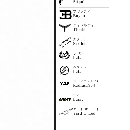
Stipula
ブガッティ
Bugatti
ティバルディ
Tibaldi
スクリボ
Scribo
ラバン
Laban
ベクスレー
Laban
ラディウス1934
Radius1934
ラミー
Lamy
ヤード オ レッド
Yard O Led