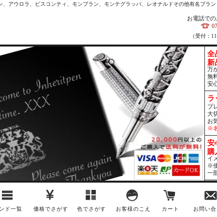
カン、アウロラ、ビスコンティ、モンブラン、モンテグラッパ、レオナルドその他有名ブラン
お電話での
0
（受付：1
全
新
万
無
安
ラ
プ
大
お
※
安
購
イ
※
一
ンド一覧
価格でさがす
色でさがす
お客様のこえ
カート
お問い合