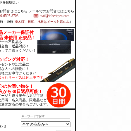
ド多数取扱い
お問合せはこちら
メールでのお問合せはこちら
70-6597-8703
mail@inheritpen.com
1時～19時
※木曜、日曜、祝日はメール対応のみ
）
品メーカー保証付
品 未使用 正規品！
が一の不良品も
料交換・返品対応！
心してご購入ください！
ッピング対応！
レゼントや記念品に！
切な人への贈物に！
気軽にお申付けください！
名入れサービスは休止中です。
心のお買い物を！
入から30日返品可能！
メージと違う場合も返品可能！
使用済、名入商品、限定品など
部通常対応の場合もございます。
わせ