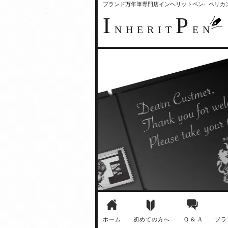
ブランド万年筆専門店インヘリットペン- ペリ
I
P
NHERIT
EN
ホーム
初めての方へ
Q & A
ブラ