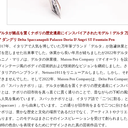
デルタが拠点を置くナポリの歴史遺産にインスパイアされたモデル！デルタ 万年
 ダングリ Delta Spaccanapoli Palazzo Doria D'Angri ST Fountain Pen
2017年、イタリアで人気を博していた万年筆ブランド「デルタ」が急遽休業
家を悲しませた出来事でした。休業から長い年月が経ちましたが2022年デル
るニノ・マリノは、デルタの休業後、Maiora Pen Company（マイオーラ
ヴィンテージ風のボディの芸術的および技術的なビジョンを継続しました。さ
イタリアのペンブランド、Nettuno1911をリニューアルしました。しかし
できませんでした。そして2022年、Maiora Pen Companyは、Delta Pen 
この「スパッカナポリ」は、デルタが拠点を置くナポリの歴史遺産にインスパ
リとは、ナポリの旧市街を真っ直ぐに貫く通りのことで、昔ながらの下町の風
も人気を集めています。 スパッカナポリとは、イタリア語で「二つに割る」
（spaccare）」から由来しています。 この通りが旧市街をまるで二つに分け
ナポリは、豊かな歴史と文化の場所であるだけでなく、アーティストやクリエ
あります。このモデルはまさにそのインスピレーションを受けて創られました
独特の色合いを表現するためにデザインされた真の芸術作品です。