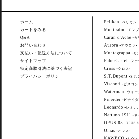
Pelikan
ホーム
-
-
ペリカン
Montbalnc
カートをみる
-
モン
Caran d'Ache
Q&A
-
カ
Aurora
お問い合わせ
-
-
アウロラ
Montegrappa
支払い・配送方法について
-
モ
FaberCastel
サイトマップ
-
ファ
Cross
特定商取引法に基づく表記
-
-
クロス
S.T.Dupont
プライバシーポリシー
-
S.T
Visconti
-
ビスコン
Waterman
-
ウォー
Pineider
-
ピナイダ
Leonardo
-
レオナ
Nettuno 1911
-
ネ
OPUS 88
-
OPUS 8
Omas
-
-
オマス
KAWECO
-
カヴェ