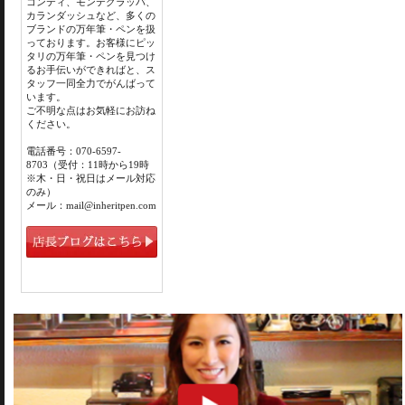
コンティ、モンテグラッパ、
カランダッシュなど、多くの
ブランドの万年筆・ペンを扱
っております。お客様にピッ
タリの万年筆・ペンを見つけ
るお手伝いができればと、ス
タッフ一同全力でがんばって
います。
ご不明な点はお気軽にお訪ね
ください。
電話番号：070-6597-
8703（受付：11時から19時
※木・日・祝日はメール対応
のみ）
メール：mail@inheritpen.com