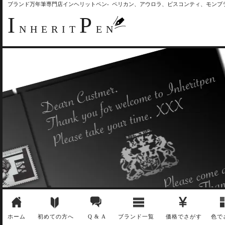
ブランド万年筆専門店インヘリットペン- ペリカン、アウロラ、ビスコンティ、モン
I
P
NHERIT
EN
ホーム
初めての方へ
Q & A
ブランド一覧
価格でさがす
色で