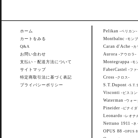
Pelikan
ホーム
-
-
ペリカン
Montbalnc
カートをみる
-
モン
Caran d'Ache
Q&A
-
カ
Aurora
お問い合わせ
-
-
アウロラ
Montegrappa
支払い・配送方法について
-
モ
FaberCastel
サイトマップ
-
ファ
Cross
特定商取引法に基づく表記
-
-
クロス
S.T.Dupont
プライバシーポリシー
-
S.T
Visconti
-
ビスコン
Waterman
-
ウォー
Pineider
-
ピナイダ
Leonardo
-
レオナ
Nettuno 1911
-
ネ
OPUS 88
-
OPUS 8