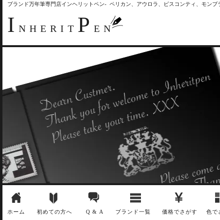
ブランド万年筆専門店インヘリットペン- ペリカン、アウロラ、ビスコンティ、モン
I
P
NHERIT
EN
ホーム
初めての方へ
Q & A
ブランド一覧
価格でさがす
色で