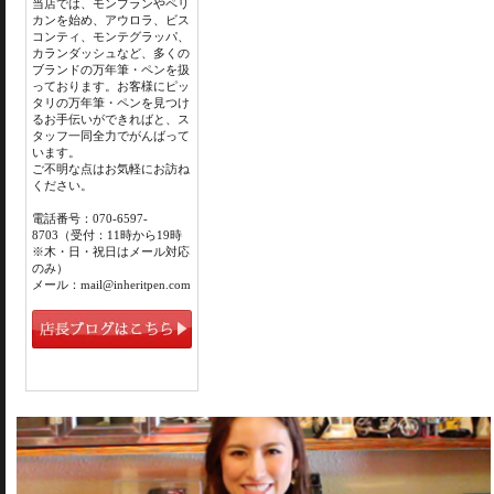
当店では、モンブランやペリ
カンを始め、アウロラ、ビス
コンティ、モンテグラッパ、
カランダッシュなど、多くの
ブランドの万年筆・ペンを扱
っております。お客様にピッ
タリの万年筆・ペンを見つけ
るお手伝いができればと、ス
タッフ一同全力でがんばって
います。
ご不明な点はお気軽にお訪ね
ください。
電話番号：070-6597-
8703（受付：11時から19時
※木・日・祝日はメール対応
のみ）
メール：mail@inheritpen.com