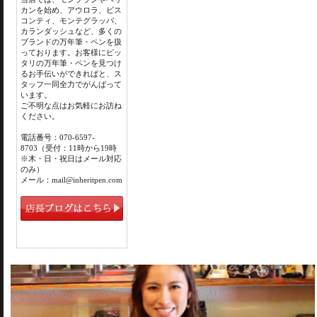
カンを始め、アウロラ、ビス
コンティ、モンテグラッパ、
カランダッシュなど、多くの
ブランドの万年筆・ペンを扱
っております。お客様にピッ
タリの万年筆・ペンを見つけ
るお手伝いができればと、ス
タッフ一同全力でがんばって
います。
ご不明な点はお気軽にお訪ね
ください。
電話番号：070-6597-
8703（受付：11時から19時
※木・日・祝日はメール対応
のみ）
メール：mail@inheritpen.com