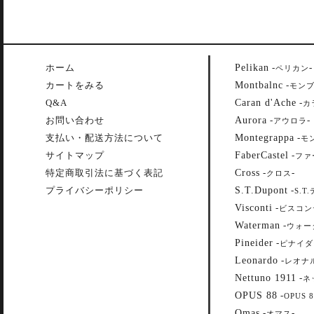
Pelikan
ホーム
-
-
ペリカン
Montbalnc
カートをみる
-
モン
Caran d'Ache
Q&A
-
カ
Aurora
お問い合わせ
-
-
アウロラ
Montegrappa
支払い・配送方法について
-
モ
FaberCastel
サイトマップ
-
ファ
Cross
特定商取引法に基づく表記
-
-
クロス
S.T.Dupont
プライバシーポリシー
-
S.T
Visconti
-
ビスコン
Waterman
-
ウォー
Pineider
-
ピナイダ
Leonardo
-
レオナ
Nettuno 1911
-
ネ
OPUS 88
-
OPUS 8
Omas
-
-
オマス