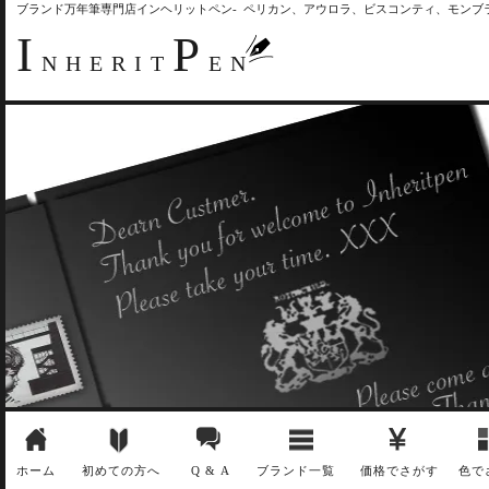
ブランド万年筆専門店インヘリットペン- ペリカン、アウロラ、ビスコンティ、モン
I
P
NHERIT
EN
ホーム
初めての方へ
Q & A
ブランド一覧
価格でさがす
色で