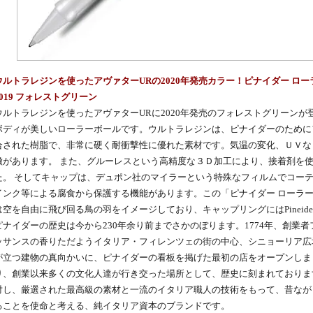
ウルトラレジンを使ったアヴァターURの2020年発売カラー！ピナイダー ロー
2019 フォレストグリーン
ウルトラレジンを使ったアヴァターURに2020年発売のフォレストグリーン
ボディが美しいローラーボールです。ウルトラレジンは、ピナイダーのために
合された樹脂で、非常に硬く耐衝撃性に優れた素材です。気温の変化、ＵＶな
徴があります。 また、グルーレスという高精度な３Ｄ加工により、接着剤を
た。 そしてキャップは、デュポン社のマイラーという特殊なフィルムでコー
インク等による腐食から保護する機能があります。この「ピナイダー ローラー
は空を自由に飛び回る鳥の羽をイメージしており、キャップリングにはPineid
ピナイダーの歴史は今から230年余り前までさかのぼります。1774年、創業
ッサンスの香りただようイタリア・フィレンツェの街の中心、シニョーリア広
が立つ建物の真向かいに、ピナイダーの看板を掲げた最初の店をオープンしま
り、創業以来多くの文化人達が行き交った場所として、歴史に刻まれておりま
対し、厳選された最高級の素材と一流のイタリア職人の技術をもって、昔なが
ることを使命と考える、純イタリア資本のブランドです。