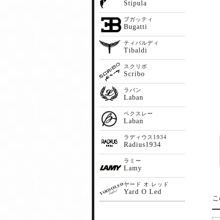
Stipula
ブガッティ
Bugatti
ティバルディ
Tibaldi
スクリボ
Scribo
ラバン
Laban
ベクスレー
Laban
ラディウス1934
Radius1934
ラミー
Lamy
ヤード オ レッド
Yard O Led
こ