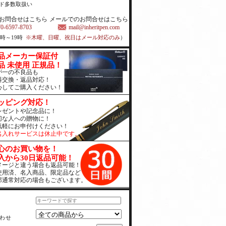
ド多数取扱い
お問合せはこちら
メールでのお問合せはこちら
70-6597-8703
mail@inheritpen.com
1時～19時
※木曜、日曜、祝日はメール対応のみ
）
品メーカー保証付
品 未使用 正規品！
が一の不良品も
料交換・返品対応！
心してご購入ください！
ッピング対応！
レゼントや記念品に！
切な人への贈物に！
気軽にお申付けください！
名入れサービスは休止中です。
心のお買い物を！
入から30日返品可能！
メージと違う場合も返品可能！
使用済、名入商品、限定品など
部通常対応の場合もございます。
わせ