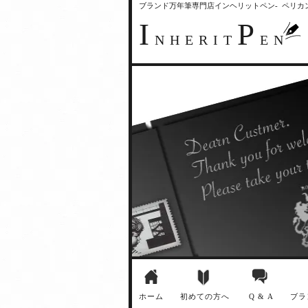
ブランド万年筆専門店インヘリットペン- ペリ
I
P
NHERIT
EN
ホーム
初めての方へ
Q & A
ブラ