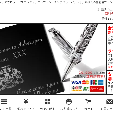
カン、アウロラ、ビスコンティ、モンブラン、モンテグラッパ、レオナルドその他有名ブラン
お電話での
0
（受付：1
全
新
万
無
安
ラ
プ
大
お
※
安
購
イ
※
一
ンド一覧
価格でさがす
色でさがす
お客様のこえ
カート
お問い合