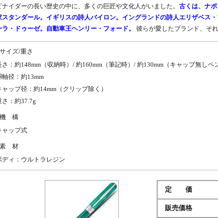
ピナイダーの長い歴史の中に、多くの巨匠や文化人がいました。
古くは、ナポ
家スタンダール。イギリスの詩人バイロン。イングランドの詩人エリザベス・
ーラ・ドゥーゼ。自動車王ヘンリー・フォード。
彼らが愛したブランド、それ
サイズ/重さ
長さ：約148mm（収納時）/ 約160mm（筆記時）/ 約130mm（キャップ無し
胴軸径：約13mm
キャップ径：約14mm（クリップ除く）
重さ：約37.7g
機 構
キャップ式
素 材
ボディ：ウルトラレジン
定 価
販売価格