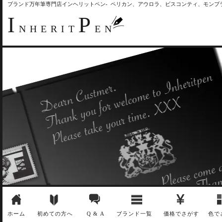
ブランド万年筆専門店インヘリットペン- ペリカン、アウロラ、ビスコンティ、モン
I
P
NHERIT
EN
ホーム
初めての方へ
Q & A
ブランド一覧
価格でさがす
色で