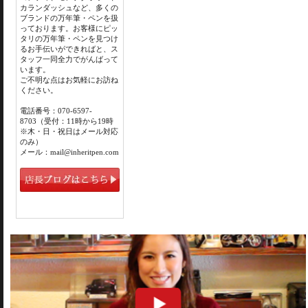
カランダッシュなど、多くの
ブランドの万年筆・ペンを扱
っております。お客様にピッ
タリの万年筆・ペンを見つけ
るお手伝いができればと、ス
タッフ一同全力でがんばって
います。
ご不明な点はお気軽にお訪ね
ください。
電話番号：070-6597-
8703（受付：11時から19時
※木・日・祝日はメール対応
のみ）
メール：mail@inheritpen.com