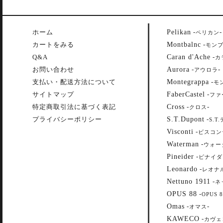
Pelikan
ホーム
-
-
ペリカン
Montbalnc
カートをみる
-
モン
Caran d'Ache
Q&A
-
カ
Aurora
お問い合わせ
-
-
アウロラ
Montegrappa
支払い・配送方法について
-
モ
FaberCastel
サイトマップ
-
ファ
Cross
特定商取引法に基づく表記
-
-
クロス
S.T.Dupont
プライバシーポリシー
-
S.T
Visconti
-
ビスコン
Waterman
-
ウォー
Pineider
-
ピナイダ
Leonardo
-
レオナ
Nettuno 1911
-
ネ
OPUS 88
-
OPUS 8
Omas
-
-
オマス
KAWECO
-
カヴェ